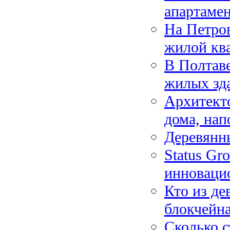
апартаме
На Петро
жилой кв
В Полтав
жилых зд
Архитекто
дома, на
Деревянны
Status Gr
инновацио
Кто из де
блокчейн
Сколько с