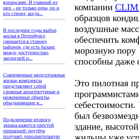
вопросами. И главный из
компании
CLI
них – не только цена, но и
кто строит, когда...
образцов конди
воздушные массы
В последние годы выбор
жилья в Петербурге
обеспечить ком
смещается в сторону
районов, где есть баланс
морозную пору 
между доступностью,
экологией и...
способны даже 
Современные многоэтажные
Это пилотная п
жилые комплексы
представляют собой
программистами
сложные архитектурные и
инженерные объекты,
себестоимости.
объединяющие в...
был безвозмезд
Подключение второго
здание, высотой
экрана кажется простой
операцией: ноутбук
жильцы уже усп
получает дополнительную