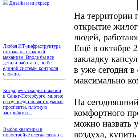
Дизайн и интерьер
На территории 
открытие жилого
людей, работаю
Ещё в октябре 
Любая ИТ-инфраструктура
похожа на сложный
закладку капсу
механизм. Вроде бы все
детали работают, но без
в уже сегодня в
единой системы контроля
сложно...
максимально ко
Когда речь заходит о жизни
в Санкт-Петербурге, многие
На сегодняшни
сразу представляют шумные
проспекты, плотную
комфортного пр
застройку и...
можно назвать 
Выбор квартиры в
воздуха, купит
новостройке всегда связан с