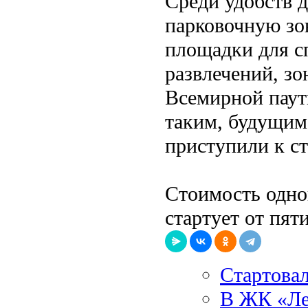
Среди удобств д
парковочную зо
площадки для с
развлечений, зо
Всемирной паути
таким, будущим 
приступили к ст
Стоимость одног
стартует от пят
Стартова
В ЖК «Ле