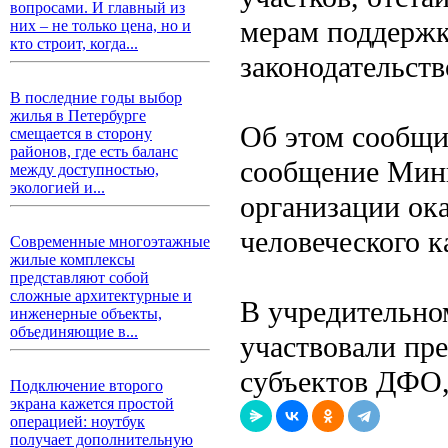
вопросами. И главный из
мерам поддержк
них – не только цена, но и
кто строит, когда...
законодательств
В последние годы выбор
жилья в Петербурге
Об этом сообщи
смещается в сторону
районов, где есть баланс
сообщение Минв
между доступностью,
экологией и...
организации ок
человеческого к
Современные многоэтажные
жилые комплексы
представляют собой
сложные архитектурные и
В учредительно
инженерные объекты,
объединяющие в...
участвовали пр
субъектов ДФО,
Подключение второго
экрана кажется простой
операцией: ноутбук
получает дополнительную