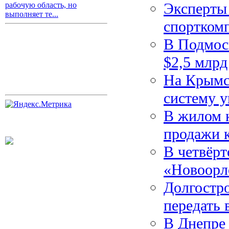
Эксперты 
рабочую область, но
выполняет те...
спортком
В Подмос
$2,5 млрд
На Крымс
систему 
В жилом 
продажи к
В четвёрт
«Новоорл
Долгостр
передать 
В Днепре