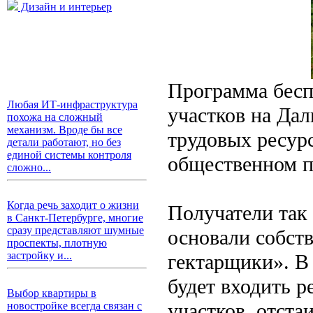
Дизайн и интерьер
Программа бесп
Любая ИТ-инфраструктура
участков на Дал
похожа на сложный
механизм. Вроде бы все
трудовых ресур
детали работают, но без
единой системы контроля
общественном п
сложно...
Когда речь заходит о жизни
Получатели так
в Санкт-Петербурге, многие
сразу представляют шумные
основали собст
проспекты, плотную
застройку и...
гектарщики». В
будет входить 
Выбор квартиры в
участков, отста
новостройке всегда связан с