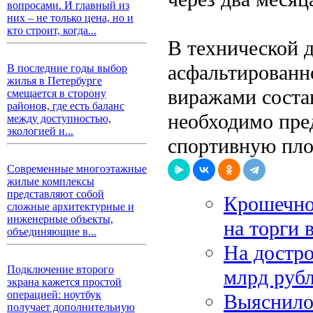
вопросами. И главный из
них – не только цена, но и
кто строит, когда...
В технической 
асфальтированн
В последние годы выбор
жилья в Петербурге
виражами соста
смещается в сторону
районов, где есть баланс
необходимо пре
между доступностью,
экологией и...
спортивную пло
Современные многоэтажные
жилые комплексы
представляют собой
Крошечно
сложные архитектурные и
инженерные объекты,
на торги 
объединяющие в...
На достро
Подключение второго
млрд руб
экрана кажется простой
операцией: ноутбук
Выяснилос
получает дополнительную