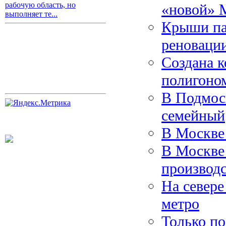
рабочую область, но
«новой» 
выполняет те...
Крыши па
реноваци
Создана к
полигоно
В Подмос
семейный
В Москве 
В Москве
производс
На севере
метро
Только по