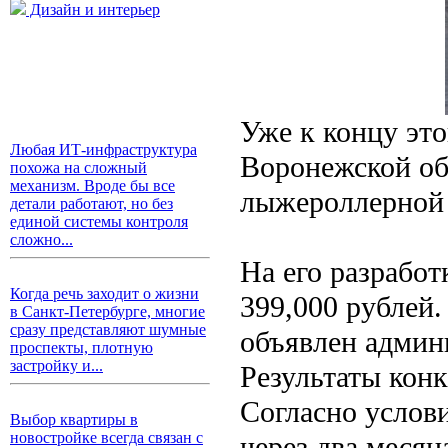
Дизайн и интерьер
Уже к концу это
Любая ИТ-инфраструктура
Воронежской об
похожа на сложный
механизм. Вроде бы все
лыжероллерной 
детали работают, но без
единой системы контроля
сложно...
На его разрабо
Когда речь заходит о жизни
399,000 рублей.
в Санкт-Петербурге, многие
сразу представляют шумные
объявлен админ
проспекты, плотную
застройку и...
Результаты конк
Согласно услови
Выбор квартиры в
новостройке всегда связан с
через два месяц