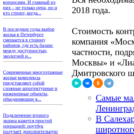
вопросами. И главный из
2018 года.
них – не только цена, но и
кто строит, когда...
Стоимость контр
В последние годы выбор
жилья в Петербурге
компания «Мосм
смещается в сторону
районов, где есть баланс
частности, под
между доступностью,
экологией и...
Москвы» и «Лиа
Дмитровского ш
Современные многоэтажные
жилые комплексы
представляют собой
сложные архитектурные и
инженерные объекты,
Самые мал
объединяющие в...
Ленингра
Подключение второго
В Салехар
экрана кажется простой
операцией: ноутбук
широтног
получает дополнительную