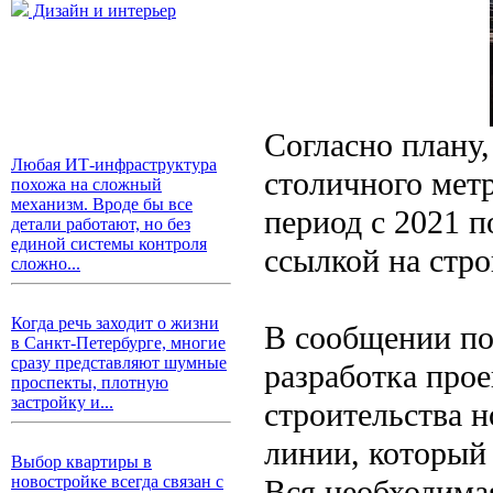
Дизайн и интерьер
Согласно плану,
Любая ИТ-инфраструктура
столичного метр
похожа на сложный
механизм. Вроде бы все
период с 2021 п
детали работают, но без
единой системы контроля
ссылкой на стр
сложно...
Когда речь заходит о жизни
В сообщении поя
в Санкт-Петербурге, многие
сразу представляют шумные
разработка про
проспекты, плотную
застройку и...
строительства 
линии, который 
Выбор квартиры в
новостройке всегда связан с
Вся необходима