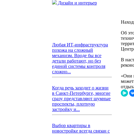
Дизайн и интерьер
Наход
Об эт
техни
терри
Любая ИТ-инфраструктура
Центр
похожа на сложный
механизм. Вроде бы все
В нас
детали работают, но без
рекон
единой системы контроля
сложно...
«Они 
может 
отдых
Когда речь заходит о жизни
в Санкт-Петербурге, многие
сразу представляют шумные
проспекты, плотную
застройку и...
Выбор квартиры в
новостройке всегда связан с