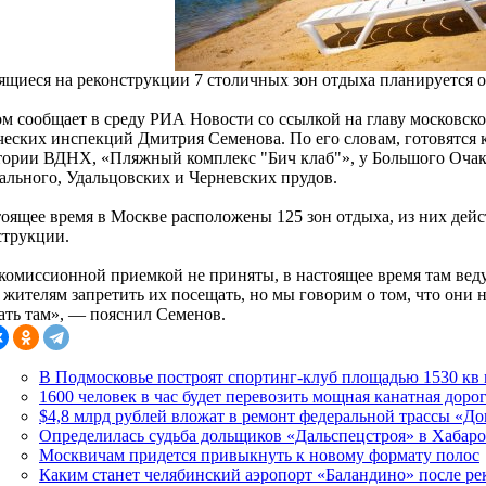
ящиеся на реконструкции 7 столичных зон отдыха планируется от
ом сообщает в среду РИА Новости со ссылкой на главу московск
ческих инспекций Дмитрия Семенова. По его словам, готовятся 
тории ВДНХ, «Пляжный комплекс "Бич клаб"», у Большого Очако
ального, Удальцовских и Черневских прудов.
тоящее время в Москве расположены 125 зон отдыха, из них дейс
струкции.
комиссионной приемкой не приняты, в настоящее время там веду
жителям запретить их посещать, но мы говорим о том, что они н
ать там», — пояснил Семенов.
В Подмосковье построят спортинг-клуб площадью 1530 кв
1600 человек в час будет перевозить мощная канатная дор
$4,8 млрд рублей вложат в ремонт федеральной трассы «Д
Определилась судьба дольщиков «Дальспецстроя» в Хабаро
Москвичам придется привыкнуть к новому формату полос
Каким станет челябинский аэропорт «Баландино» после р