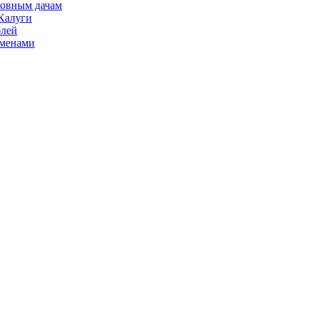
сковным дачам
 Калуги
блей
именами