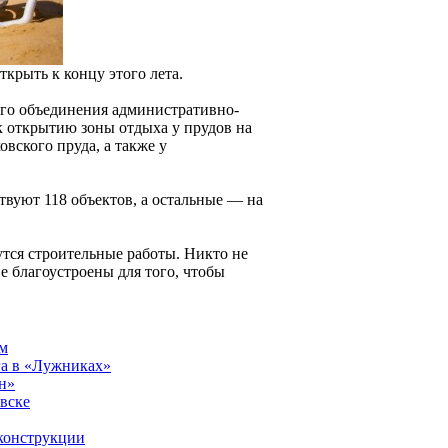
крыть к концу этого лета.
ого объединения административно-
к открытию зоны отдыха у прудов на
вского пруда, а также у
твуют 118 объектов, а остальные — на
тся строительные работы. Никто не
е благоустроены для того, чтобы
 м
ога в «Лужниках»
он»
вске
еконструкции