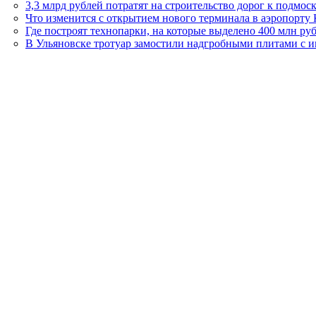
3,3 млрд рублей потратят на строительство дорог к подмо
Что изменится с открытием нового терминала в аэропорту
Где построят технопарки, на которые выделено 400 млн ру
В Ульяновске тротуар замостили надгробными плитами с 