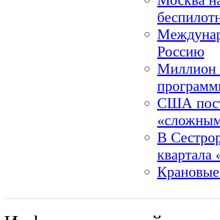
беспилотн
Междунаро
Россию
Миллион 
программ
США пост
«сложным
В Сестрор
квартала
Крановые