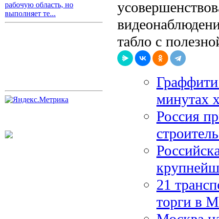
усовершенствов
рабочую область, но
выполняет те...
видеонаблюдени
табло с полезн
Граффити 
минутах 
Россия пр
строител
Российска
крупнейше
21 трансп
торги в М
Москва на