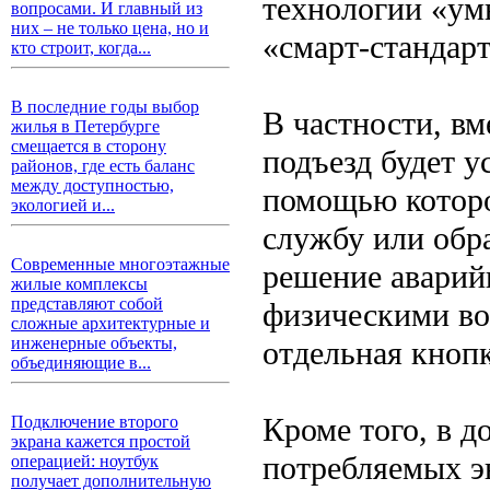
технологии «ум
вопросами. И главный из
них – не только цена, но и
«смарт-стандарт
кто строит, когда...
В последние годы выбор
В частности, вм
жилья в Петербурге
смещается в сторону
подъезд будет у
районов, где есть баланс
между доступностью,
помощью которо
экологией и...
службу или обр
Современные многоэтажные
решение аварий
жилые комплексы
представляют собой
физическими во
сложные архитектурные и
инженерные объекты,
отдельная кнопк
объединяющие в...
Кроме того, в д
Подключение второго
экрана кажется простой
потребляемых э
операцией: ноутбук
получает дополнительную