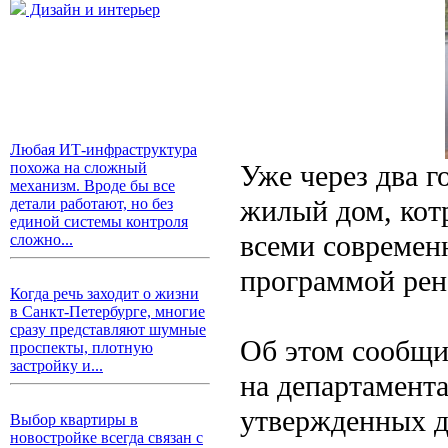
Дизайн и интерьер
Любая ИТ-инфраструктура
Уже через два г
похожа на сложный
механизм. Вроде бы все
жилый дом, котр
детали работают, но без
единой системы контроля
всеми современ
сложно...
программой рен
Когда речь заходит о жизни
в Санкт-Петербурге, многие
сразу представляют шумные
Об этом сообщи
проспекты, плотную
застройку и...
на департамент
утвержденных д
Выбор квартиры в
новостройке всегда связан с