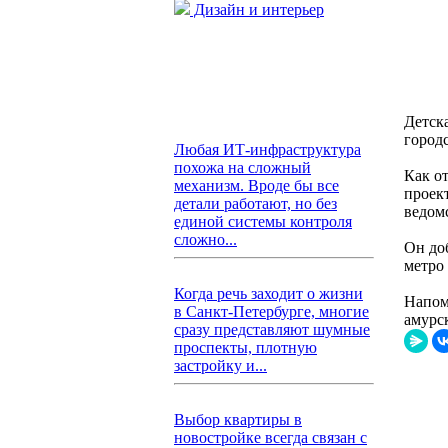
Дизайн и интерьер
Детска
город
Любая ИТ-инфраструктура
похожа на сложный
Как о
механизм. Вроде бы все
проект
детали работают, но без
ведом
единой системы контроля
сложно...
Он до
метро
Когда речь заходит о жизни
Напом
в Санкт-Петербурге, многие
амурс
сразу представляют шумные
проспекты, плотную
застройку и...
Выбор квартиры в
новостройке всегда связан с