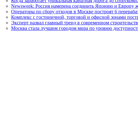
Когда заработает уникальная канатная дорога до спортко
Newsweek: Россия намерена соединить Японию и Европу 
Операторы по сбору отходов в Москве построят 6 перераб
Комплекс с гостиничной, торговой и офисной зонами пост
Эксперт назвал главный тренд в современном строительств
Москва стала лучшим городом мира по уровню доступнос