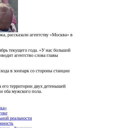
ка, рассказали агентству «Москва» в
ябрь текущего года. «У нас большой
риводит агентство слова главы
хода в зоопарк со стороны станции
а его территории двух детенышей
и оба мужского пола.
вка»
токе
ьной реальности
енность