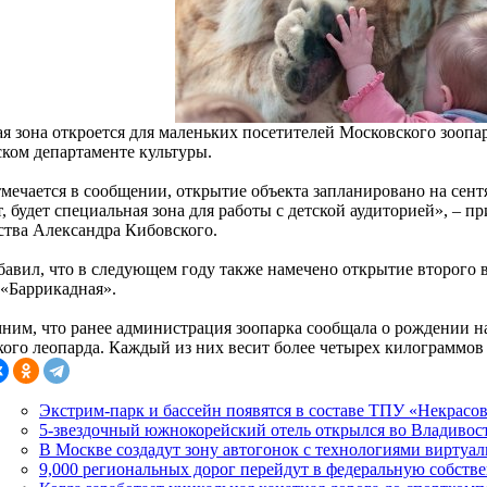
я зона откроется для маленьких посетителей Московского зоопар
ском департаменте культуры.
тмечается в сообщении, открытие объекта запланировано на сент
, будет специальная зона для работы с детской аудиторией», – п
ства Александра Кибовского.
бавил, что в следующем году также намечено открытие второго в
 «Баррикадная».
ним, что ранее администрация зоопарка сообщала о рождении н
кого леопарда. Каждый из них весит более четырех килограммов 
Экстрим-парк и бассейн появятся в составе ТПУ «Некрасо
5-звездочный южнокорейский отель открылся во Владивос
В Москве создадут зону автогонок с технологиями виртуал
9,000 региональных дорог перейдут в федеральную собств