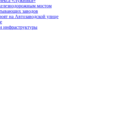
мплекса «Лужники»
железнодорожным мостом
атывающих заводов
роят на Автозаводской улице
е
ти инфраструктуры