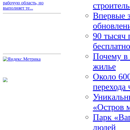
рабочую область, но
строитель
выполняет те...
Впервые з
обновлен
90 тысяч 
бесплатн
Почему в 
жилье
Около 600
перехода 
Уникальны
«Остров 
Парк «Ва
людей