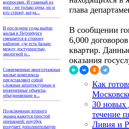
вопросами. И главный из
глава департам
них – не только цена, но и
кто строит, когда...
В сообщении го
В последние годы выбор
жилья в Петербурге
6,000 договоро
смещается в сторону
районов, где есть баланс
квартир. Данны
между доступностью,
экологией и...
оказания госусл
Современные многоэтажные
жилые комплексы
представляют собой
Как готов
сложные архитектурные и
инженерные объекты,
Московск
объединяющие в...
30 новых 
Подключение второго
течение п
экрана кажется простой
операцией: ноутбук
Ливия и Р
получает дополнительную