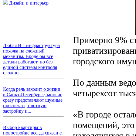
Дизайн и интерьер
Примерно 9% ст
Любая ИТ-инфраструктура
приватизированы
похожа на сложный
механизм. Вроде бы все
городского иму
детали работают, но без
единой системы контроля
сложно...
По данным ведо
Когда речь заходит о жизни
четырехсот тыс
в Санкт-Петербурге, многие
сразу представляют шумные
проспекты, плотную
застройку и...
«В городе оста
помещений, это
Выбор квартиры в
новостройке всегда связан с
находящихся в 