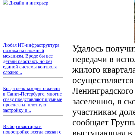
Дизайн и интерьер
Любая ИТ-инфраструктура
Удалось получи
похожа на сложный
механизм. Вроде бы все
передачи в испо
детали работают, но без
единой системы контроля
жилого квартал
сложно...
осуществляется
Ленинградского 
Когда речь заходит о жизни
в Санкт-Петербурге, многие
заселению, в ск
сразу представляют шумные
проспекты, плотную
участникам дол
застройку и...
сообщает Групп
Выбор квартиры в
выступающая в 
новостройке всегда связан с