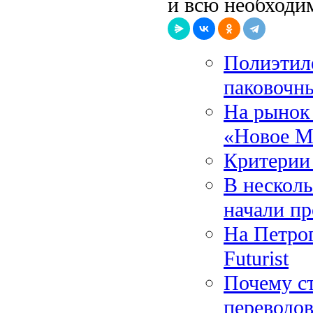
и всю необходи
Полиэтил
паковочн
На рынок 
«Новое М
Критерии
В несколь
начали пр
На Петрог
Futurist
Почему с
переводов