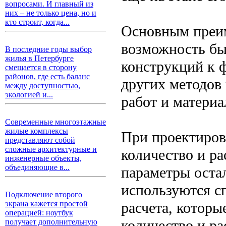
вопросами. И главный из
них – не только цена, но и
кто строит, когда...
Основным преим
возможность бы
В последние годы выбор
жилья в Петербурге
конструкций к 
смещается в сторону
районов, где есть баланс
других методов
между доступностью,
экологией и...
работ и материа
Современные многоэтажные
жилые комплексы
При проектиров
представляют собой
сложные архитектурные и
количество и р
инженерные объекты,
объединяющие в...
параметры оста
используются с
Подключение второго
расчета, котор
экрана кажется простой
операцией: ноутбук
количество и р
получает дополнительную