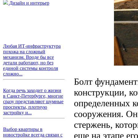
Дизайн и интерьер
Любая ИТ-инфраструктура
похожа на сложный
механизм. Вроде бы все
детали работают, но без
единой системы контроля
сложно...
Болт фундамент
конструкции, к
Когда речь заходит о жизни
в Санкт-Петербурге, многие
определенных к
сразу представляют шумные
проспекты, плотную
сооружения. Он
застройку и...
стержень, кото
Выбор квартиры в
еще на этапе ег
новостройке всегда связан с