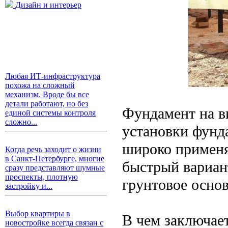
Дизайн и интерьер
Любая ИТ-инфраструктура
похожа на сложный
механизм. Вроде бы все
детали работают, но без
Фундамент на ви
единой системы контроля
сложно...
установки фунд
широко применя
Когда речь заходит о жизни
в Санкт-Петербурге, многие
быстрый вариант
сразу представляют шумные
проспекты, плотную
грунтовое основ
застройку и...
Выбор квартиры в
В чем заключае
новостройке всегда связан с