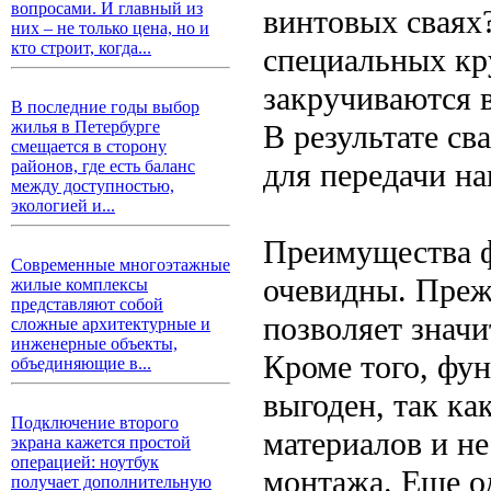
вопросами. И главный из
винтовых сваях?
них – не только цена, но и
кто строит, когда...
специальных кр
закручиваются 
В последние годы выбор
жилья в Петербурге
В результате св
смещается в сторону
для передачи на
районов, где есть баланс
между доступностью,
экологией и...
Преимущества ф
Современные многоэтажные
очевидны. Прежд
жилые комплексы
представляют собой
позволяет значи
сложные архитектурные и
инженерные объекты,
Кроме того, фу
объединяющие в...
выгоден, так ка
Подключение второго
материалов и н
экрана кажется простой
операцией: ноутбук
монтажа. Еще о
получает дополнительную