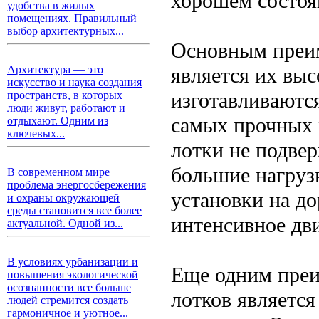
хорошем состоя
удобства в жилых
помещениях. Правильный
выбор архитектурных...
Основным преи
является их выс
Архитектура — это
искусство и наука создания
изготавливаются
пространств, в которых
люди живут, работают и
самых прочных 
отдыхают. Одним из
ключевых...
лотки не подве
большие нагруз
В современном мире
проблема энергосбережения
установки на до
и охраны окружающей
среды становится все более
интенсивное дв
актуальной. Одной из...
В условиях урбанизации и
Еще одним пре
повышения экологической
осознанности все больше
лотков являетс
людей стремится создать
гармоничное и уютное...