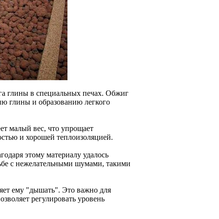
га глины в специальных печах. Обжиг
ию глины и образованию легкого
ет малый вес, что упрощает
остью и хорошей теплоизоляцией.
агодаря этому материалу удалось
ьбе с нежелательными шумами, такими
яет ему "дышать". Это важно для
озволяет регулировать уровень