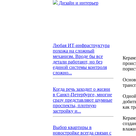
Дизайн и интерьер
Любая ИТ-инфраструктура
похожа на сложный
механизм. Вроде бы все
Керам
детали работают, но без
проис
единой системы контроля
порис
сложно...
Основ
транс
Когда речь заходит о жизни
в Санкт-Петербурге, многие
Одной 
сразу представляют шумные
добит
проспекты, плотную
как т
застройку и...
Керам
созда
Выбор квартиры в
влажн
новостройке всегда связан с