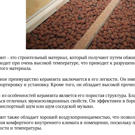
зит - это строительный материал, который получают путем обжи
ходит при очень высокой температуре, что приводит к разрушен
того материала.
ное преимущество керамзита заключается в его легкости. Он име
портировку и установку. Кроме того, он обладает высокой прочн
из особенностей керамзита является его пористая структура. Бл
ься отличных звукоизоляционных свойств. Он эффективен в бор
ранспортный шум или шум соседской музыки.
зит также обладает хорошей воздухопроницаемостью, что позвол
ния комфортного внутреннего климата в помещении, поскольку п
ости и температуры.