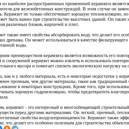
 из наиболее распространенных применений керамзита является 
нителя для железобетонных конструкций. В этом случае он заме
ь. Керамзит не только обеспечивает хорошую теплоизоляцию, но 
ожет быть важно при строительстве высотных зданий. Он также и
ния различных блоков, кирпичей и плит.
ит также имеет свойства абсорбировать воду, что делает его ос
мах дренажа. Он может использоваться в качестве фильтрующего 
отанной воды.
дним преимуществом керамзита является возможность его повто
й и сооружений керамзит можно извлечь и использовать повторн
тельного мусора и помогает снизить экологическую нагрузку на
, как и у любого материала, есть и некоторые недостатки у кер
менее прочным, чем другие материалы, такие как традиционный 
ьзование в некоторых конструкциях. Кроме того, при использов
ечивать хорошую гидроизоляцию, чтобы предотвратить влагопро
иала.
ом, керамзит - это интересный и многообещающий строительный
уществ перед другими материалами. Он легкий, прочный, теп
 отличные свойства воздухопроницаемости. Керамзит также эфф
и, что делает его особенно полезным для строительства объектов