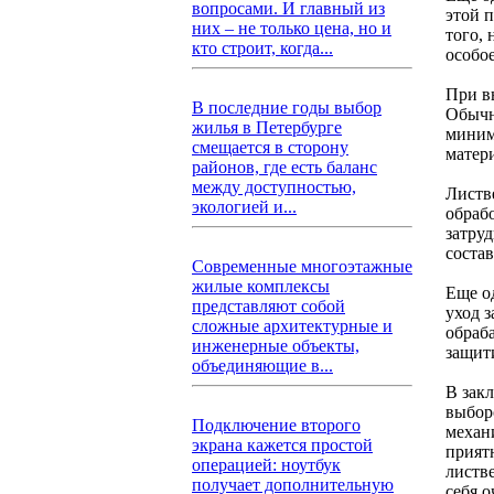
вопросами. И главный из
этой 
них – не только цена, но и
того,
кто строит, когда...
особо
При в
В последние годы выбор
Обычн
жилья в Петербурге
миним
смещается в сторону
матер
районов, где есть баланс
между доступностью,
Листве
экологией и...
обраб
затру
состав
Современные многоэтажные
жилые комплексы
Еще о
представляют собой
уход з
сложные архитектурные и
обраба
инженерные объекты,
защит
объединяющие в...
В зак
выбор
Подключение второго
механ
экрана кажется простой
прият
операцией: ноутбук
листв
получает дополнительную
себя о