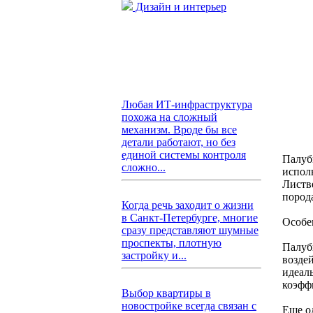
Дизайн и интерьер
Любая ИТ-инфраструктура
похожа на сложный
механизм. Вроде бы все
детали работают, но без
единой системы контроля
Палуб
сложно...
исполь
Листв
пород
Когда речь заходит о жизни
в Санкт-Петербурге, многие
Особе
сразу представляют шумные
проспекты, плотную
Палуб
застройку и...
воздей
идеал
коэфф
Выбор квартиры в
новостройке всегда связан с
Еще о