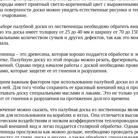
породы имеет приятный светло-коричневый цвет с выраженными
 на поверхности доски можно увидеть естественные рисунки и т
е очарование.
ыборе палубной доски из лиственницы необходимо обратить вни
о эта доска имеет толщину от 25 до 40 мм и ширину от 70 до 15
альными количеством сучков и других дефектов, так как это мож
иала.
нница – это древесина, которая хорошо поддается обработке и л
отке. Палубную доску из этой породы можно резать, фрезеровать
днений. Однако перед началом работы с доской необходимо пров
ами, которые защитят ее от гниения и разрушения.
дним важным фактором при использовании палубной доски из л
а ней. Для того чтобы сохранить ее красивый внешний вид и про
тывать доску специальными маслами и лаками. Это не только улу
ит от гниения и разрушения на протяжении долгого времени.
лючение можно сказать, что палубная доска из лиственницы явл
ов для использования на кораблях и яхтах. Она отличается высо
ическим воздействиям и низким коэффициентом теплопроводност
ный внешний вид и легко поддается столярной обработке. Однако
енницы прослужила как можно дольше, необходимо проводить рег
чистку от грязи, песка и мусора, а также обработку специальны