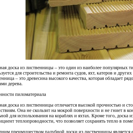
ная доска из лиственницы – это один из наиболее популярных т
зуется для строительства и ремонта судов, яхт, катеров и други
енница – это древесина высокого качества, которая обладает ря
ами дерева.
нности пиломатериала
ная доска из лиственницы отличается высокой прочностью и ст
ствиям. Она не скользит на мокрой поверхности и не гниет в кон
ьной для использования на кораблях и яхтах. Кроме того, доска 
ициент теплопроводности, что позволяет сохранять тепло в пом
дним преимуществом палубной доски из лиственницы является ее