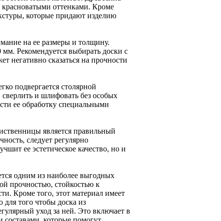
 красноватыми оттенками. Кроме
екстуры, которые придают изделию
мание на ее размеры и толщину.
0 мм. Рекомендуется выбирать доски с
ет негативно сказаться на прочности
егко подвергается столярной
, сверлить и шлифовать без особых
ести ее обработку специальными
иственницы является правильный
чность, следует регулярно
чшит ее эстетическое качество, но и
яется одним из наиболее выгодных
кой прочностью, стойкостью к
и. Кроме того, этот материал имеет
 для того чтобы доска из
улярный уход за ней. Это включает в
ми составами, которые помогут