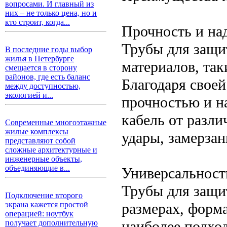
вопросами. И главный из
них – не только цена, но и
кто строит, когда...
Прочность и на
Трубы для защи
В последние годы выбор
жилья в Петербурге
материалов, так
смещается в сторону
районов, где есть баланс
Благодаря свое
между доступностью,
экологией и...
прочностью и н
кабель от разл
Современные многоэтажные
жилые комплексы
удары, замерзан
представляют собой
сложные архитектурные и
инженерные объекты,
объединяющие в...
Универсальност
Трубы для защи
Подключение второго
размерах, форма
экрана кажется простой
операцией: ноутбук
наиболее подхо
получает дополнительную