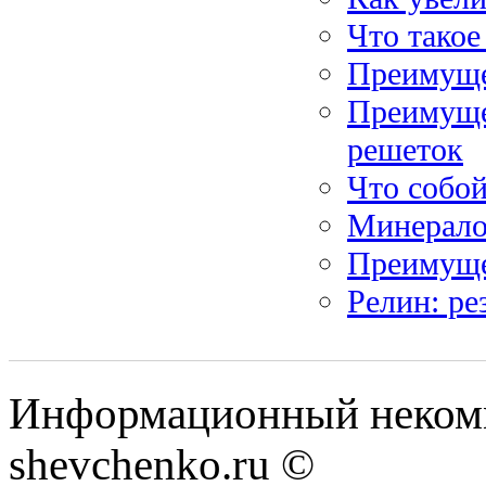
Что такое
Преимуще
Преимуще
решеток
Что собой
Минерало
Преимуще
Релин: р
Информационный некомм
shevchenko.ru ©