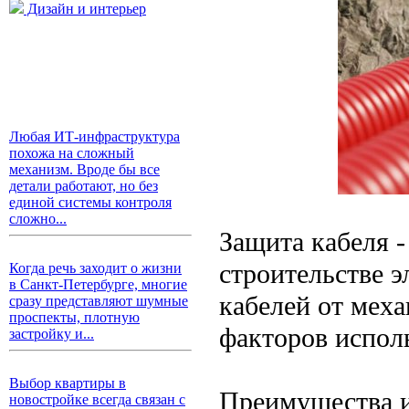
Дизайн и интерьер
Любая ИТ-инфраструктура
похожа на сложный
механизм. Вроде бы все
детали работают, но без
единой системы контроля
сложно...
Защита кабеля -
строительстве э
Когда речь заходит о жизни
в Санкт-Петербурге, многие
кабелей от мех
сразу представляют шумные
проспекты, плотную
факторов испол
застройку и...
Выбор квартиры в
Преимущества и
новостройке всегда связан с