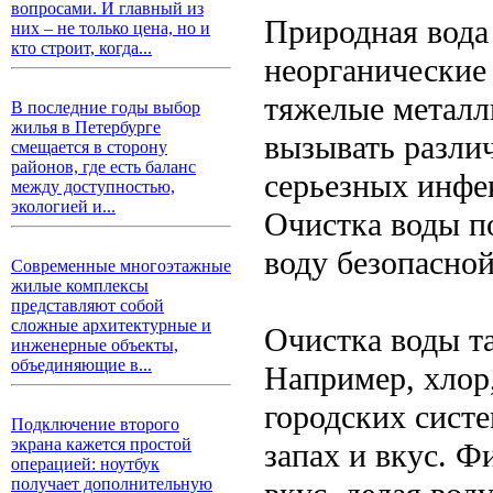
вопросами. И главный из
Природная вода
них – не только цена, но и
кто строит, когда...
неорганические 
тяжелые металл
В последние годы выбор
жилья в Петербурге
вызывать различ
смещается в сторону
районов, где есть баланс
серьезных инфе
между доступностью,
экологией и...
Очистка воды по
воду безопасной
Современные многоэтажные
жилые комплексы
представляют собой
сложные архитектурные и
Очистка воды т
инженерные объекты,
объединяющие в...
Например, хлор,
городских сист
Подключение второго
экрана кажется простой
запах и вкус. Ф
операцией: ноутбук
получает дополнительную