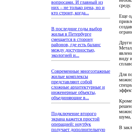
необх
вопросами. И главный из
среду.
них – не только цена, но и
кто строит, когда...
Еще о
привл
созда
В последние годы выбор
огран
жилья в Петербурге
смещается в сторону
Други
районов, где есть баланс
Метал
между доступностью,
явлен
экологией и...
виду 
сплав
Современные многоэтажные
Для п
жилые комплексы
можно
представляют собой
специ
сложные архитектурные и
эффек
инженерные объекты,
объединяющие в...
Кроме
решен
можно 
Подключение второго
шума,
экрана кажется простой
операцией: ноутбук
В зак
получает дополнительную