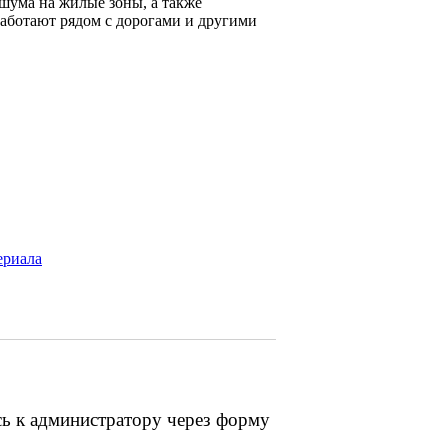
шума на жилые зоны, а также
аботают рядом с дорогами и другими
ериала
сь к администратору через форму