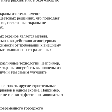
ет интегрировать их в окружающую
краны из стекла имеют
ветовых решениях, что позволяет
 же, стеклянные экраны не
ах.
 экранов является металл.
тью к воздействию атмосферных
исимости от требований к внешнему
быть выполнены из различных
различные технологии. Например,
е экраны могут быть выполнены из
шум и тем самым улучшить
пользовать другие строительные
ериалов в одном экране. Например,
ет не только эффективно защищать от
современного городского