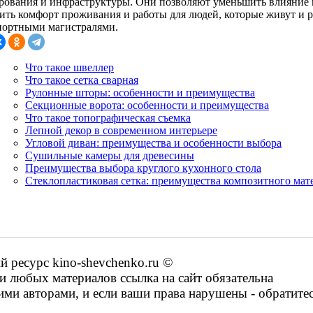
рования и инфраструктуры. Они позволяют уменьшить влияние 
ить комфорт проживания и работы для людей, которые живут и р
портными магистралями.
Что такое швеллер
Что такое сетка сварная
Рулонные шторы: особенности и преимущества
Секционные ворота: особенности и преимущества
Что такое топографическая съемка
Лепной декор в современном интерьере
Угловой диван: преимущества и особенности выбора
Сушильные камеры для древесины
Преимущества выбора круглого кухонного стола
Стеклопластиковая сетка: преимущества композитного мат
ресурс kino-shevchenko.ru ©
 любых материалов ссылка на сайт обязательна
ими авторами, и если ваши права нарушены - обратите