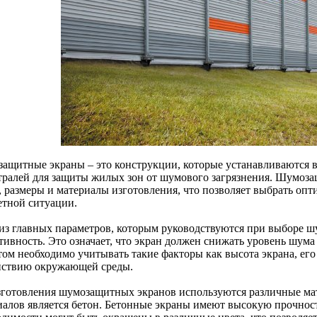
ащитные экраны – это конструкции, которые устанавливаются в
тралей для защиты жилых зон от шумового загрязнения. Шумоз
, размеры и материалы изготовления, что позволяет выбрать оп
етной ситуации.
из главных параметров, которым руководствуются при выборе шу
тивность. Это означает, что экран должен снижать уровень шума
том необходимо учитывать такие факторы как высота экрана, его
йствию окружающей среды.
зготовления шумозащитных экранов используются различные ма
иалов является бетон. Бетонные экраны имеют высокую прочност