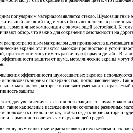
одимости могут быть окрашены в различные цвета, что позволя
дним популярным материалом является стекло. Шумозащитные э
екательный внешний вид и могут быть выполнены в различных ц
вать гармоничные композиции с окружающей застройкой. К тому
ичивают обзор, что важно для сохранения безопасности на дорог
м распространенным материалом для производства шумозащитных
лические экраны отличаются высокой прочностью и устойчивос
ий, при этом они могут иметь различную форму и дизайн. В зав
и эффективности защиты от шума, металлические экраны могут 
ов.
овышения эффективности шумозащитных экранов используются 
 использовать экраны с поверхностью, поглощающей звук. Таки
альных материалов, которые позволяют уменьшить отражаемый 
тивность защиты.
 того, для увеличения эффективности защиты от шума можно ис
ия, такие как зеленые насаждения или сочетание различных мат
использовать стекло и бетон, чтобы создать экран, который буд
 но и гармонично сочетаться с окружающей средой.
лючение, шумозащитные экраны являются неотъемлемой частью 