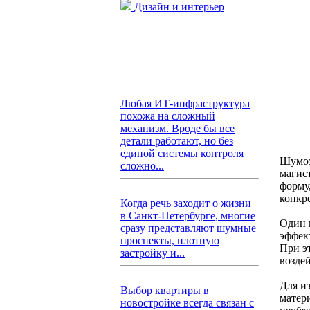
Дизайн и интерьер
Любая ИТ-инфраструктура
похожа на сложный
механизм. Вроде бы все
детали работают, но без
единой системы контроля
Шумоз
сложно...
магис
форму
конкр
Когда речь заходит о жизни
в Санкт-Петербурге, многие
Один 
сразу представляют шумные
эффек
проспекты, плотную
При э
застройку и...
возде
Для и
Выбор квартиры в
матер
новостройке всегда связан с