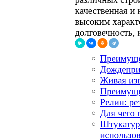
качественная и 
высоким характ
долговечность, 
Преимуще
Дождепри
Живая изг
Преимуще
Релин: р
Для чего 
Штукатурн
использо