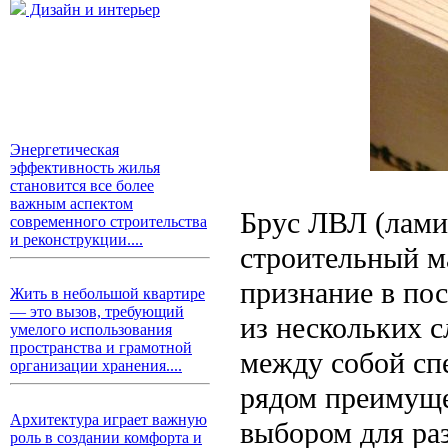
Дизайн и интерьер
Энергетическая
эффективность жилья
становится все более
важным аспектом
Брус ЛВЛ (лами
современного строительства
и реконструкции....
строительный м
признание в пос
Жить в небольшой квартире
— это вызов, требующий
из нескольких 
умелого использования
пространства и грамотной
между собой сп
организации хранения....
рядом преимуще
Архитектура играет важную
выбором для ра
роль в создании комфорта и