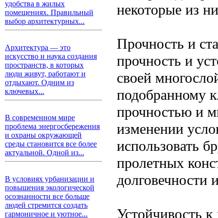
удобства в жилых
некоторые из ни
помещениях. Правильный
выбор архитектурных...
Прочность и ст
Архитектура — это
искусство и наука создания
прочность и ус
пространств, в которых
своей многосло
люди живут, работают и
отдыхают. Одним из
подобранному к
ключевых...
прочностью и 
В современном мире
изменении усло
проблема энергосбережения
и охраны окружающей
использовать б
среды становится все более
актуальной. Одной из...
пролетных конс
долговечности 
В условиях урбанизации и
повышения экологической
осознанности все больше
людей стремится создать
Устойчивость к
гармоничное и уютное...