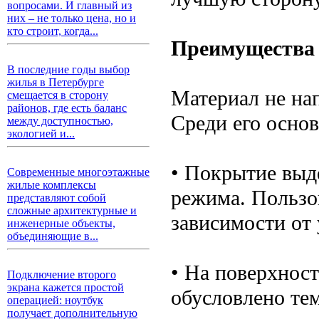
вопросами. И главный из
них – не только цена, но и
кто строит, когда...
Преимущества 
В последние годы выбор
жилья в Петербурге
Материал не на
смещается в сторону
районов, где есть баланс
Среди его осно
между доступностью,
экологией и...
• Покрытие выд
Современные многоэтажные
жилые комплексы
режима. Пользо
представляют собой
сложные архитектурные и
зависимости от 
инженерные объекты,
объединяющие в...
• На поверхност
Подключение второго
экрана кажется простой
обусловлено тем
операцией: ноутбук
получает дополнительную