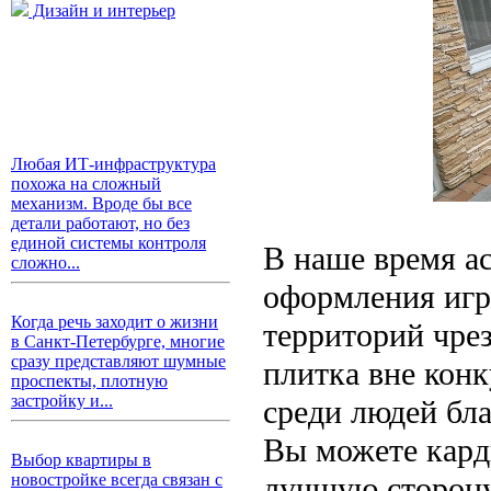
Дизайн и интерьер
Любая ИТ-инфраструктура
похожа на сложный
механизм. Вроде бы все
детали работают, но без
единой системы контроля
В наше время а
сложно...
оформления игр
Когда речь заходит о жизни
территорий чре
в Санкт-Петербурге, многие
сразу представляют шумные
плитка вне конк
проспекты, плотную
застройку и...
среди людей бл
Вы можете кард
Выбор квартиры в
лучшую сторону,
новостройке всегда связан с