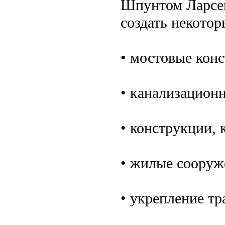
Шпунтом Ларсен
создать некотор
• мостовые кон
• канализацион
• конструкции,
• жилые сооруж
• укрепление т