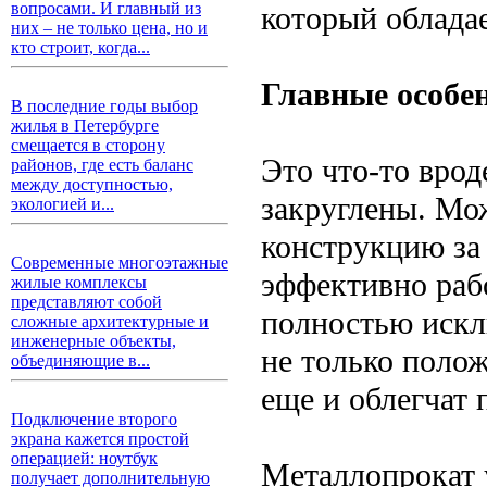
вопросами. И главный из
который облада
них – не только цена, но и
кто строит, когда...
Главные особе
В последние годы выбор
жилья в Петербурге
смещается в сторону
Это что-то врод
районов, где есть баланс
между доступностью,
закруглены. Мо
экологией и...
конструкцию за
Современные многоэтажные
эффективно раб
жилые комплексы
представляют собой
полностью искл
сложные архитектурные и
инженерные объекты,
не только поло
объединяющие в...
еще и облегчат 
Подключение второго
экрана кажется простой
операцией: ноутбук
Металлопрокат 
получает дополнительную