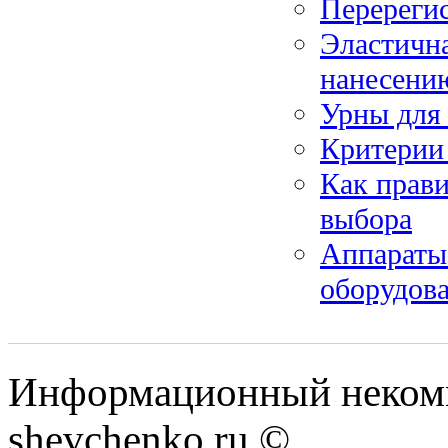
Перереги
Эластична
нанесени
Урны для 
Критерии
Как прави
выбора
Аппараты 
оборудов
Информационный некомм
shevchenko.ru ©