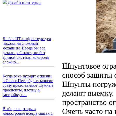
Дизайн и интерьер
Любая ИТ-инфраструктура
похожа на сложный
механизм. Вроде бы все
детали работают, но без
единой системы контроля
сложно...
Шпунтовое огра
способ защиты с
Когда речь заходит о жизни
в Санкт-Петербурге, многие
Шпунты погружа
сразу представляют шумные
проспекты, плотную
делают выемку.
застройку и...
пространство ог
Выбор квартиры в
Очень часто на 
новостройке всегда связан с