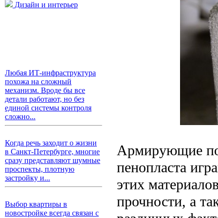
Дизайн и интерьер
Любая ИТ-инфраструктура
похожа на сложный
механизм. Вроде бы все
детали работают, но без
единой системы контроля
сложно...
Когда речь заходит о жизни
Армирующие по
в Санкт-Петербурге, многие
сразу представляют шумные
пенопласта игр
проспекты, плотную
застройку и...
этих материало
прочности, а та
Выбор квартиры в
новостройке всегда связан с