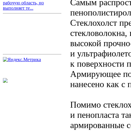
Самым распрос
рабочую область, но
выполняет те...
пенополистирола
Стеклохолст пре
стекловолокна,
высокой прочно
и ультрафиолето
к поверхности 
Армирующее пок
нанесено как с 
Помимо стеклох
и пенопласта та
армированные с