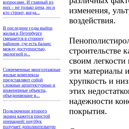
различных факто
вопросами. И главный из
них – не только цена, но и
изменения, уль
кто строит, когда...
воздействия.
В последние годы выбор
жилья в Петербурге
Пенополистирол
смещается в сторону
районов, где есть баланс
строительстве к
между доступностью,
экологией и...
своим легкости
эти материалы и
Современные многоэтажные
жилые комплексы
хрупкость и низ
представляют собой
сложные архитектурные и
этих недостатк
инженерные объекты,
объединяющие в...
надежности ко
покрытия.
Подключение второго
экрана кажется простой
операцией: ноутбук
получает дополнительную