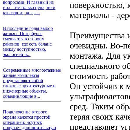
вопросами. И главный из
поверхностью, 
них – не только цена, но и
материалы - дер
кто строит, когда...
В последние годы выбор
Преимущества и
жилья в Петербурге
смещается в сторону
очевидны. Во-пе
районов, где есть баланс
между доступностью,
монтажа. Для у
экологией и...
специального об
Современные многоэтажные
стоимость работ
жилые комплексы
представляют собой
Он устойчив к 
сложные архитектурные и
инженерные объекты,
ультрафиолетов
объединяющие в...
сред. Таким обр
Подключение второго
теряя своих кач
экрана кажется простой
операцией: ноутбук
представляет у
получает дополнительную