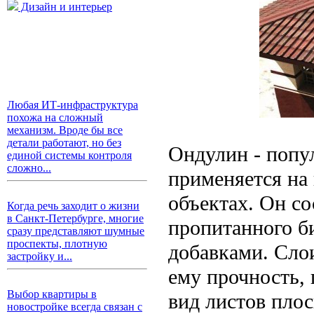
Дизайн и интерьер
Любая ИТ-инфраструктура
похожа на сложный
механизм. Вроде бы все
детали работают, но без
Ондулин - попу
единой системы контроля
сложно...
применяется на
объектах. Он со
Когда речь заходит о жизни
в Санкт-Петербурге, многие
пропитанного б
сразу представляют шумные
проспекты, плотную
добавками. Сло
застройку и...
ему прочность, 
Выбор квартиры в
вид листов плос
новостройке всегда связан с