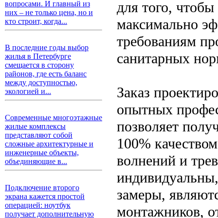
для того, чтобы
вопросами. И главный из
них – не только цена, но и
максимально эф
кто строит, когда...
требованиям пр
В последние годы выбор
санитарных нор
жилья в Петербурге
смещается в сторону
районов, где есть баланс
между доступностью,
Заказ проектир
экологией и...
опытных профе
Современные многоэтажные
позволяет полу
жилые комплексы
представляют собой
100% качеством
сложные архитектурные и
инженерные объекты,
волнений и трев
объединяющие в...
индивидуальны,
Подключение второго
замеры, являют
экрана кажется простой
операцией: ноутбук
монтажников, о
получает дополнительную