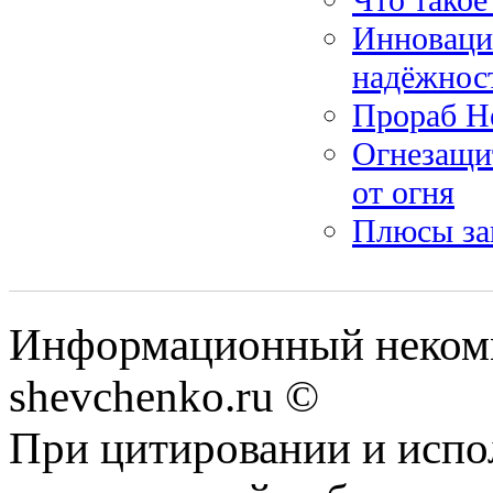
Инновацио
надёжнос
Прораб Не
Огнезащит
от огня
Плюсы за
Информационный некомм
shevchenko.ru ©
При цитировании и испо