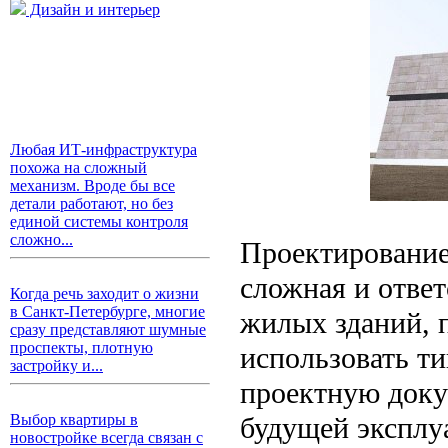
Дизайн и интерьер
Любая ИТ-инфраструктура
похожа на сложный
механизм. Вроде бы все
детали работают, но без
единой системы контроля
сложно...
Проектирование
сложная и ответ
Когда речь заходит о жизни
в Санкт-Петербурге, многие
жилых зданий, п
сразу представляют шумные
проспекты, плотную
использовать т
застройку и...
проектную доку
будущей эксплу
Выбор квартиры в
новостройке всегда связан с