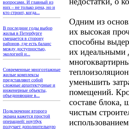
недостатки, о к
вопросами. И главный из
них – не только цена, но и
кто строит, когда...
Одним из основ
В последние годы выбор
их высокая про
жилья в Петербурге
смещается в сторону
способны выдер
районов, где есть баланс
между доступностью,
их идеальными д
экологией и...
многоквартирны
теплоизоляцион
Современные многоэтажные
жилые комплексы
уменьшить затр
представляют собой
сложные архитектурные и
помещений. Кро
инженерные объекты,
объединяющие в...
составе блока, 
чистым строите
Подключение второго
экрана кажется простой
использованием
операцией: ноутбук
получает дополнительную