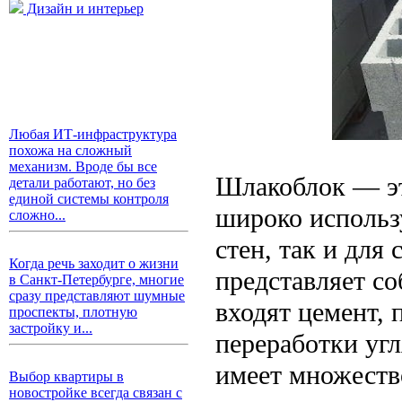
Дизайн и интерьер
Любая ИТ-инфраструктура
похожа на сложный
механизм. Вроде бы все
Шлакоблок — эт
детали работают, но без
единой системы контроля
широко использу
сложно...
стен, так и для
Когда речь заходит о жизни
представляет со
в Санкт-Петербурге, многие
сразу представляют шумные
входят цемент, 
проспекты, плотную
застройку и...
переработки угл
имеет множеств
Выбор квартиры в
новостройке всегда связан с