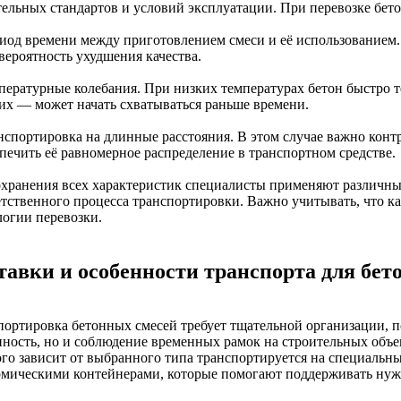
тельных стандартов и условий эксплуатации. При перевозке бе
риод времени между приготовлением смеси и её использованием.
вероятность ухудшения качества.
мпературные колебания. При низких температурах бетон быстро т
их — может начать схватываться раньше времени.
анспортировка на длинные расстояния. В этом случае важно конт
спечить её равномерное распределение в транспортном средстве.
охранения всех характеристик специалисты применяют различны
етственного процесса транспортировки. Важно учитывать, что ка
логии перевозки.
тавки и особенности транспорта для бет
портировка бетонных смесей требует тщательной организации, по
нность, но и соблюдение временных рамок на строительных объ
ого зависит от выбранного типа транспортируется на специальн
рмическими контейнерами, которые помогают поддерживать нуж