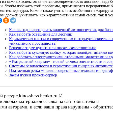
 из важных аспектов является своевременность доставки, ведь б
ки. Чтобы избежать этой проблемы, применяются передвижные б
оля температуры. Важно также учитывать особенности маршрута
ки должен учитывать, как характеристики самой смеси, так и ус
Как выгодно арендовать вилочный автопогрузчик для бизн
Как выбрать освещение для лестниц
Керамическая плитка в современном интерьере: секреты вы
уникального пространства
Решение задач: купить или писать самостоятельно
Как выбрать кухонную мойку, которая подойдет именно ва
Как работать с электрическими отбойными молотками и г
«Театральный квартал» - новый символ элегантности и со
Системы безопасности и герметизации пищевых автоцист
Плазменная резка металла: современные технологии для э
Зачем нужен прокси-сервер
ресурс kino-shevchenko.ru ©
 любых материалов ссылка на сайт обязательна
ими авторами, и если ваши права нарушены - обратите