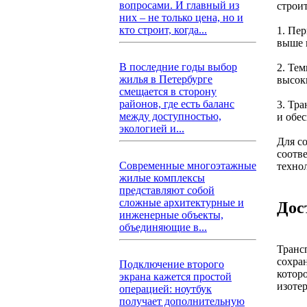
вопросами. И главный из
строи
них – не только цена, но и
кто строит, когда...
1. Пе
выше 
В последние годы выбор
2. Те
жилья в Петербурге
высок
смещается в сторону
районов, где есть баланс
3. Тр
между доступностью,
и обе
экологией и...
Для с
соотв
Современные многоэтажные
техно
жилые комплексы
представляют собой
сложные архитектурные и
Дос
инженерные объекты,
объединяющие в...
Транс
сохра
Подключение второго
котор
экрана кажется простой
изоте
операцией: ноутбук
получает дополнительную