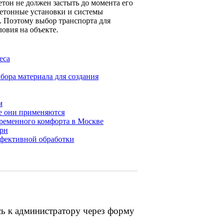
етон не должен застыть до момента его
етонные установки и системы
. Поэтому выбор транспорта для
ловия на объекте.
еса
бора материала для создания
м
де они применяются
временного комфорта в Москве
ерн
ффективной обработки
сь к администратору через форму