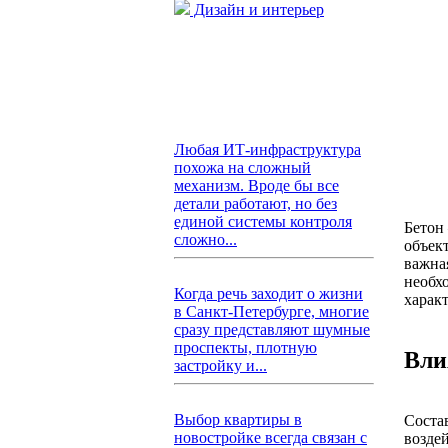
Дизайн и интерьер
Любая ИТ-инфраструктура
похожа на сложный
механизм. Вроде бы все
детали работают, но без
единой системы контроля
Бетон
сложно...
объек
важна
необх
Когда речь заходит о жизни
харак
в Санкт-Петербурге, многие
сразу представляют шумные
проспекты, плотную
Вли
застройку и...
Выбор квартиры в
Соста
новостройке всегда связан с
возде