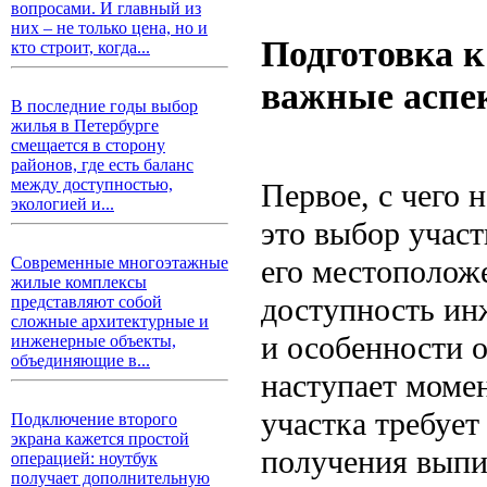
вопросами. И главный из
них – не только цена, но и
Подготовка к
кто строит, когда...
важные аспе
В последние годы выбор
жилья в Петербурге
смещается в сторону
районов, где есть баланс
между доступностью,
Первое, с чего 
экологией и...
это выбор участ
его местоположе
Современные многоэтажные
жилые комплексы
доступность ин
представляют собой
сложные архитектурные и
и особенности 
инженерные объекты,
объединяющие в...
наступает моме
участка требует
Подключение второго
экрана кажется простой
получения выпис
операцией: ноутбук
получает дополнительную