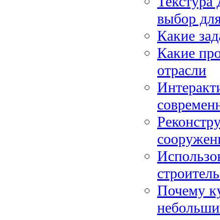
Текстура 
выбор дл
Какие зад
Какие пр
отрасли
Интеракти
современ
Реконстр
сооружен
Использо
строитель
Почему ку
небольши