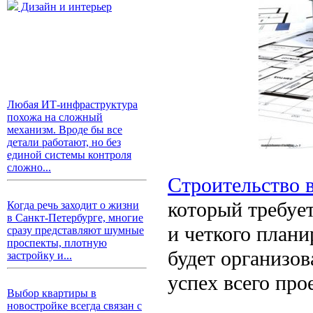
Дизайн и интерьер
Любая ИТ-инфраструктура
похожа на сложный
механизм. Вроде бы все
детали работают, но без
единой системы контроля
сложно...
Строительство 
который требует
Когда речь заходит о жизни
в Санкт-Петербурге, многие
и четкого плани
сразу представляют шумные
проспекты, плотную
будет организов
застройку и...
успех всего про
Выбор квартиры в
новостройке всегда связан с