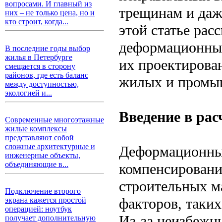
вопросами. И главный из
трещинам и даж
них – не только цена, но и
кто строит, когда...
этой статье рас
деформационных
В последние годы выбор
жилья в Петербурге
их проектирован
смещается в сторону
районов, где есть баланс
жилых и промы
между доступностью,
экологией и...
Введение в ра
Современные многоэтажные
жилые комплексы
представляют собой
сложные архитектурные и
Деформационны
инженерные объекты,
объединяющие в...
компенсировани
строительных м
Подключение второго
факторов, таких
экрана кажется простой
операцией: ноутбук
Из-за неизбежн
получает дополнительную