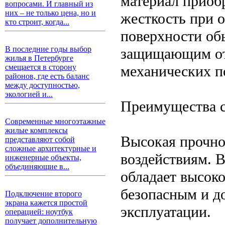
материал приоб
вопросами. И главный из
них – не только цена, но и
жесткость при 
кто строит, когда...
поверхности об
В последние годы выбор
защищающим от 
жилья в Петербурге
механических п
смещается в сторону
районов, где есть баланс
между доступностью,
экологией и...
Преимущества с
Современные многоэтажные
жилые комплексы
Высокая прочно
представляют собой
сложные архитектурные и
воздействиям. В
инженерные объекты,
объединяющие в...
обладает высоко
безопасным и д
Подключение второго
экрана кажется простой
эксплуатации.
операцией: ноутбук
получает дополнительную