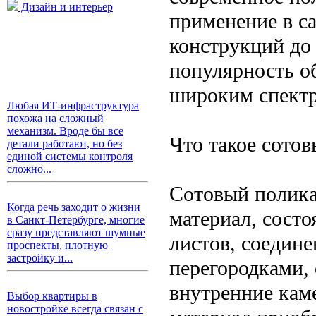
Дизайн и интерьер
применение в с
конструкций до
популярность о
широким спектр
Любая ИТ-инфраструктура
похожа на сложный
механизм. Вроде бы все
Что такое сото
детали работают, но без
единой системы контроля
сложно...
Сотовый полика
Когда речь заходит о жизни
материал, сост
в Санкт-Петербурге, многие
сразу представляют шумные
листов, соедин
проспекты, плотную
застройку и...
перегородками,
внутренние каме
Выбор квартиры в
новостройке всегда связан с