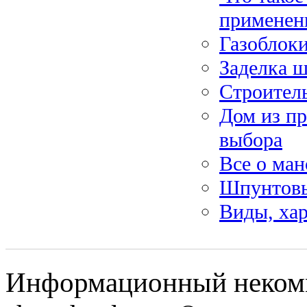
применен
Газоблоки
Заделка 
Строител
Дом из п
выбора
Все о ма
Шпунтовы
Виды, ха
Информационный некомм