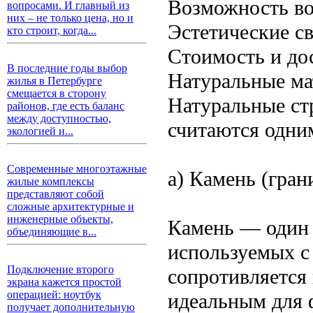
Возможность во
вопросами. И главный из
них – не только цена, но и
Эстетические с
кто строит, когда...
Стоимость и до
В последние годы выбор
Натуральные ма
жилья в Петербурге
смещается в сторону
Натуральные ст
районов, где есть баланс
между доступностью,
считаются одни
экологией и...
Современные многоэтажные
а) Камень (гран
жилые комплексы
представляют собой
сложные архитектурные и
инженерные объекты,
Камень — один 
объединяющие в...
используемых с
Подключение второго
сопротивляется 
экрана кажется простой
операцией: ноутбук
идеальным для 
получает дополнительную