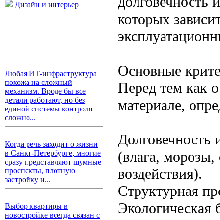
долговечность 
Дизайн и интерьер
которых зависит
эксплуатационн
Основные крите
Любая ИТ-инфраструктура
похожа на сложный
Перед тем как 
механизм. Вроде бы все
детали работают, но без
материале, опр
единой системы контроля
сложно...
Долговечность 
Когда речь заходит о жизни
(влага, морозы,
в Санкт-Петербурге, многие
сразу представляют шумные
воздействия).
проспекты, плотную
застройку и...
Структурная пр
Экологическая 
Выбор квартиры в
новостройке всегда связан с