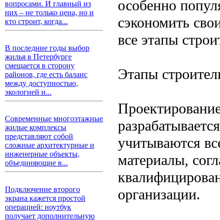
особенно популя
вопросами. И главный из
них – не только цена, но и
сэкономить сво
кто строит, когда...
все этапы строи
В последние годы выбор
жилья в Петербурге
смещается в сторону
Этапы строител
районов, где есть баланс
между доступностью,
экологией и...
Проектирование 
Современные многоэтажные
разрабатываетс
жилые комплексы
представляют собой
учитываются вс
сложные архитектурные и
инженерные объекты,
материалы, сог
объединяющие в...
квалифицирован
Подключение второго
организации.
экрана кажется простой
операцией: ноутбук
получает дополнительную