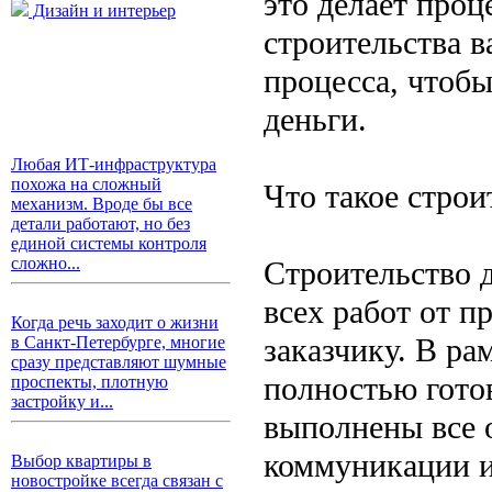
это делает про
Дизайн и интерьер
строительства в
процесса, чтоб
деньги.
Любая ИТ-инфраструктура
похожа на сложный
Что такое строи
механизм. Вроде бы все
детали работают, но без
единой системы контроля
сложно...
Строительство 
всех работ от п
Когда речь заходит о жизни
заказчику. В ра
в Санкт-Петербурге, многие
сразу представляют шумные
полностью гото
проспекты, плотную
застройку и...
выполнены все 
коммуникации и
Выбор квартиры в
новостройке всегда связан с