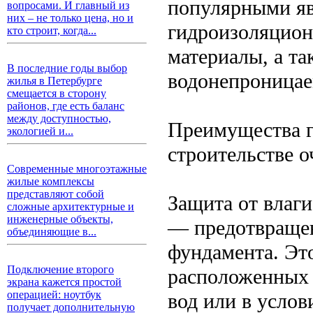
популярными я
вопросами. И главный из
них – не только цена, но и
гидроизоляцион
кто строит, когда...
материалы, а т
В последние годы выбор
водонепроницае
жилья в Петербурге
смещается в сторону
районов, где есть баланс
между доступностью,
Преимущества г
экологией и...
строительстве 
Современные многоэтажные
жилые комплексы
представляют собой
Защита от влаг
сложные архитектурные и
инженерные объекты,
— предотвращен
объединяющие в...
фундамента. Эт
Подключение второго
расположенных 
экрана кажется простой
операцией: ноутбук
вод или в усло
получает дополнительную