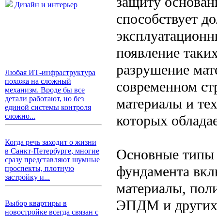
защиту основан
Дизайн и интерьер
способствует д
эксплуатационн
появление таких
разрушение мат
Любая ИТ-инфраструктура
похожа на сложный
современном ст
механизм. Вроде бы все
детали работают, но без
материалы и те
единой системы контроля
сложно...
которых облада
Когда речь заходит о жизни
Основные типы 
в Санкт-Петербурге, многие
сразу представляют шумные
фундамента вкл
проспекты, плотную
застройку и...
материалы, пол
ЭПДМ и других 
Выбор квартиры в
новостройке всегда связан с