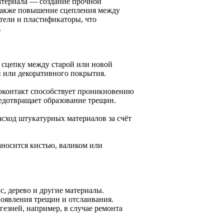
атериала — создание прочной
 также повышение сцепления между
тели и пластификаторы, что
.
 сцепку между старой или новой
 или декоративного покрытия.
оконтакт способствует проникновению
едотвращает образование трещин.
асход штукатурных материалов за счёт
аносится кистью, валиком или
, дерево и другие материалы.
появления трещин и отслаивания.
езией, например, в случае ремонта