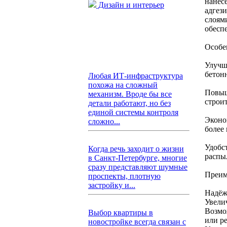
нанес
Дизайн и интерьер
адгез
слоям
обесп
Особе
Улучш
бетон
Любая ИТ-инфраструктура
похожа на сложный
Повыш
механизм. Вроде бы все
строи
детали работают, но без
единой системы контроля
Эконо
сложно...
более
Удобс
Когда речь заходит о жизни
распыл
в Санкт-Петербурге, многие
сразу представляют шумные
Преим
проспекты, плотную
застройку и...
Надёж
Увели
Возмо
Выбор квартиры в
или р
новостройке всегда связан с