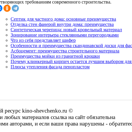
етворяющих требованиям современного строительства.
Септик для частного дома: основные преимущества
Отделка стен фанерой внутри дома: преимущества
Синтетическая черепица: новый кровельный материал
Зонирование интерьера стеклянными перегородками
Что из себя представляет шифер
Особенности и преимущества скандинавской доски для фа
Асбоцемент: преимущества строительного материала
Преимущества мойки из гранитной крошки
Почему клинкерный кирпич остается лучшим выбором для 
Плюсы утепления фасада пенопластом
ресурс kino-shevchenko.ru ©
 любых материалов ссылка на сайт обязательна
ими авторами, и если ваши права нарушены - обратите