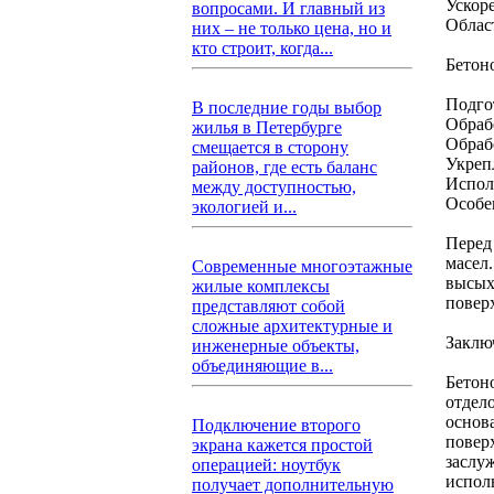
Ускор
вопросами. И главный из
Облас
них – не только цена, но и
кто строит, когда...
Бетон
Подго
В последние годы выбор
Обраб
жилья в Петербурге
Обраб
смещается в сторону
Укреп
районов, где есть баланс
Испол
между доступностью,
Особе
экологией и...
Перед
масел
Современные многоэтажные
высых
жилые комплексы
повер
представляют собой
сложные архитектурные и
Заклю
инженерные объекты,
объединяющие в...
Бетон
отдел
основ
Подключение второго
повер
экрана кажется простой
заслу
операцией: ноутбук
испол
получает дополнительную