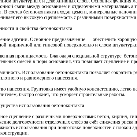
ением штукатурных и декоративных слоёв. Основная функция м
ионной связи между основанием и отделочными материалами, а
и. В состав бетоноконтакта входят цемент, минеральные наполни
ечивает его высокую сцепляемость с различными поверхностями
нности и свойства бетоноконтакта
ение адгезии. Основное предназначение — обеспечить хорошую
ной, кирпичной или гипсовой поверхностью и слоем штукатурки
енная проницаемость. Благодаря специальной структуре, бетон
тельных смесей в поры основания, что повышает сцепление и пр
мичность. Использование бетоноконтакта позволяет сократить р
 плотного и равномерного нанесения.
тво нанесения. Грунтовка имеет удобную консистенцию, легко н
ителем, быстро сохнет, что ускоряет строительные работы.
ущества использования бетоноконтакта
ное сцепление с различными поверхностями: бетон, кирпич, гипс
чение долговечности отделочных слоёв за счёт снижения риска 
жность использования при подготовке поверхностей с плохой адг
еконструкции.