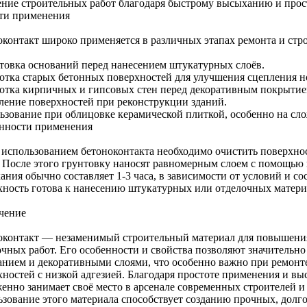
ение строительных работ благодаря быстрому высыханию и прос
ти применения
оконтакт широко применяется в различных этапах ремонта и стро
товка оснований перед нанесением штукатурных слоёв.
отка старых бетонных поверхностей для улучшения сцепления н
отка кирпичных и гипсовых стен перед декоративным покрытие
ление поверхностей при реконструкции зданий.
ьзование при облицовке керамической плиткой, особенно на сл
нности применения
 использованием бетоноконтакта необходимо очистить поверхнос
. После этого грунтовку наносят равномерным слоем с помощью 
ания обычно составляет 1-3 часа, в зависимости от условий и с
хность готова к нанесению штукатурных или отделочных матери
чение
оконтакт — незаменимый строительный материал для повышения
очных работ. Его особенности и свойства позволяют значительн
анием и декоративными слоями, что особенно важно при ремонт
хностей с низкой адгезией. Благодаря простоте применения и вы
женно занимает своё место в арсенале современных строителей 
ьзование этого материала способствует созданию прочных, долг