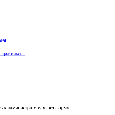
сада
строительства
сь к администратору через форму