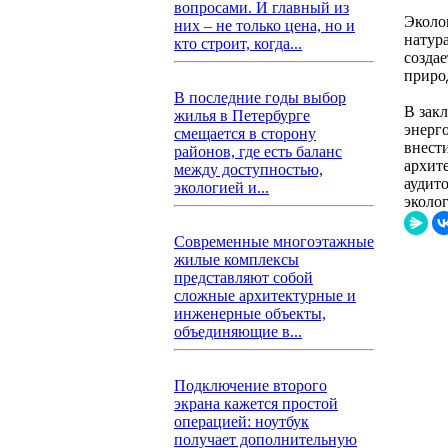
вопросами. И главный из
Эколо
них – не только цена, но и
натур
кто строит, когда...
созда
приро
В последние годы выбор
В зак
жилья в Петербурге
энерг
смещается в сторону
внест
районов, где есть баланс
архит
между доступностью,
аудит
экологией и...
эколо
Современные многоэтажные
жилые комплексы
представляют собой
сложные архитектурные и
инженерные объекты,
объединяющие в...
Подключение второго
экрана кажется простой
операцией: ноутбук
получает дополнительную