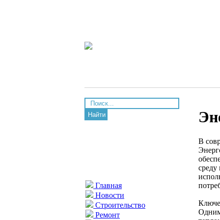
Эн
Найти
В сов
Энерг
обесп
среду
испол
потре
Главная
Новости
Ключе
Строительство
Одним
Ремонт