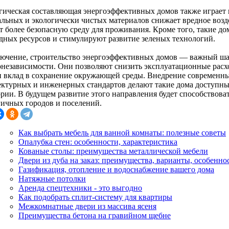
гическая составляющая энергоэффективных домов также играет
альных и экологически чистых материалов снижает вредное воз
ет более безопасную среду для проживания. Кроме того, такие д
дных ресурсов и стимулируют развитие зеленых технологий.
лючение, строительство энергоэффективных домов — важный ша
онезависимости. Они позволяют снизить эксплуатационные рас
и вклад в сохранение окружающей среды. Внедрение современн
ектурных и инженерных стандартов делают такие дома доступн
ории. В будущем развитие этого направления будет способствова
гичных городов и поселений.
Как выбрать мебель для ванной комнаты: полезные советы
Опалубка стен: особенности, характеристика
Кованые столы: преимущества металлической мебели
Двери из дуба на заказ: преимущества, варианты, особенно
Газификация, отопление и водоснабжение вашего дома
Натяжные потолки
Аренда спецтехники - это выгодно
Как подобрать сплит-систему для квартиры
Межкомнатные двери из массива ясеня
Преимущества бетона на гравийном щебне