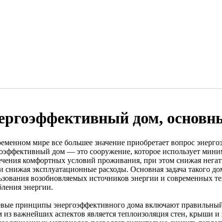
ергоэффективный дом, основны
ременном мире все большее значение приобретает вопрос энерг
оэффективный дом — это сооружение, которое использует миним
ечения комфортных условий проживания, при этом снижая нега
 и снижая эксплуатационные расходы. Основная задача такого д
ьзования возобновляемых источников энергии и современных т
бления энергии.
вые принципы энергоэффективного дома включают правильный 
 из важнейших аспектов является теплоизоляция стен, крыши и