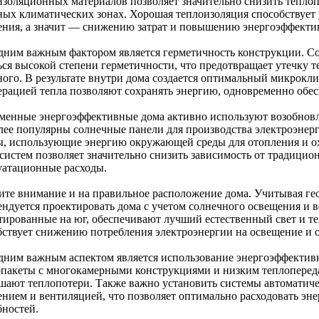
изоляционных материалов позволяет значительно снизить теплоп
ных климатических зонах. Хорошая теплоизоляция способствует
ения, а значит — снижению затрат и повышению энергоэффекти
дним важным фактором является герметичность конструкции. С
ься высокой степени герметичности, что предотвращает утечку 
ного. В результате внутри дома создается оптимальный микрокли
ерацией тепла позволяют сохранять энергию, одновременно обес
менные энергоэффективные дома активно используют возобновл
лее популярны солнечные панели для производства электроэнерг
ы, использующие энергию окружающей среды для отопления и 
 систем позволяет значительно снизить зависимость от традици
уатационные расходы.
ите внимание и на правильное расположение дома. Учитывая ге
ендуется проектировать дома с учетом солнечного освещения и 
тированные на юг, обеспечивают лучший естественный свет и те
бствует снижению потребления электроэнергии на освещение и 
дним важным аспектом является использование энергоэффектив
опакеты с многокамерными конструкциями и низким теплопер
шают теплопотери. Также важно установить системы автоматиче
ением и вентиляцией, что позволяет оптимально расходовать эн
бностей.