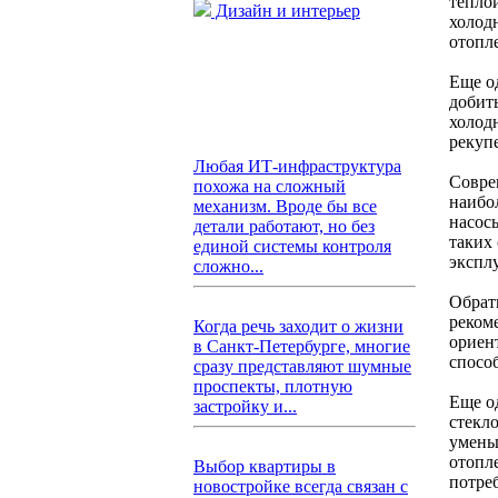
тепло
Дизайн и интерьер
холод
отопл
Еще о
добит
холод
рекуп
Любая ИТ-инфраструктура
Совре
похожа на сложный
наибо
механизм. Вроде бы все
насос
детали работают, но без
таких
единой системы контроля
экспл
сложно...
Обрат
реком
Когда речь заходит о жизни
ориен
в Санкт-Петербурге, многие
спосо
сразу представляют шумные
проспекты, плотную
Еще о
застройку и...
стекл
умень
отопл
Выбор квартиры в
потре
новостройке всегда связан с