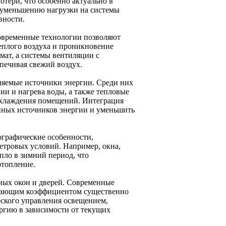
отери, что особенно актуально в
 уменьшению нагрузки на системы
вности.
овременные технологии позволяют
теплого воздуха и проникновение
мат, а системы вентиляции с
печивая свежий воздух.
яемые источники энергии. Среди них
ии и нагрева воды, а также тепловые
охлаждения помещений. Интеграция
онных источников энергии и уменьшить
ографические особенности,
ветровых условий. Например, окна,
пло в зимний период, что
отопление.
ных окон и дверей. Современные
едающим коэффициентом существенно
ского управления освещением,
ергию в зависимости от текущих