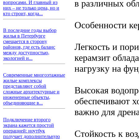
в различных обл
вопросами. И главный из
них – не только цена, но и
кто строит, когда...
Особенности ке
В последние годы выбор
жилья в Петербурге
смещается в сторону
Легкость и пори
районов, где есть баланс
между доступностью,
керамзит облада
экологией и...
нагрузку на фу
Современные многоэтажные
жилые комплексы
представляют собой
Высокая водопр
сложные архитектурные и
инженерные объекты,
обеспечивают х
объединяющие в...
важно для дрена
Подключение второго
экрана кажется простой
операцией: ноутбук
Стойкость к во
получает дополнительную