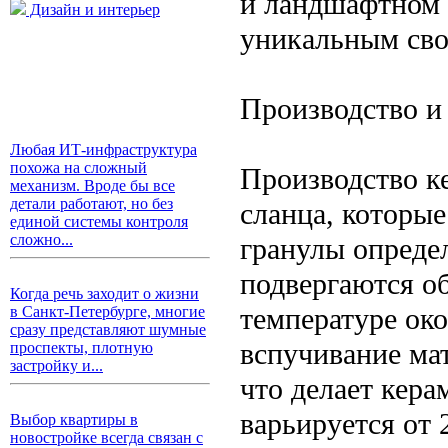
и ландшафтном 
Дизайн и интерьер
уникальным сво
Производство и
Любая ИТ-инфраструктура
похожа на сложный
Производство к
механизм. Вроде бы все
детали работают, но без
сланца, которы
единой системы контроля
сложно...
гранулы определ
подвергаются о
Когда речь заходит о жизни
температуре око
в Санкт-Петербурге, многие
сразу представляют шумные
вспучивание мат
проспекты, плотную
застройку и...
что делает кера
варьируется от 
Выбор квартиры в
новостройке всегда связан с