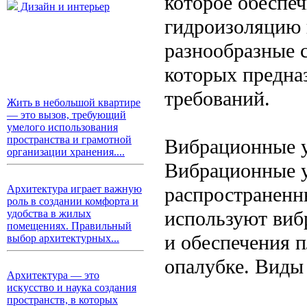
которое обеспеч
Дизайн и интерьер
гидроизоляцию 
разнообразные 
которых предна
требований.
Жить в небольшой квартире
— это вызов, требующий
умелого использования
пространства и грамотной
Вибрационные 
организации хранения....
Вибрационные у
распространенн
Архитектура играет важную
роль в создании комфорта и
используют виб
удобства в жилых
помещениях. Правильный
и обеспечения 
выбор архитектурных...
опалубке. Виды
Архитектура — это
искусство и наука создания
пространств, в которых