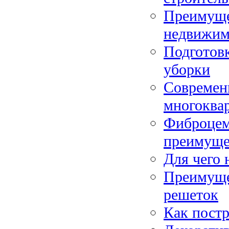
Преимуще
недвижим
Подготовк
уборки
Современ
многоква
Фиброцем
преимуще
Для чего 
Преимуще
решеток
Как постр