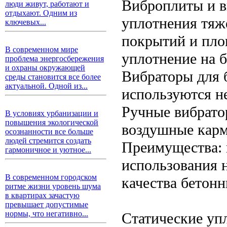
Виброплиты и в
люди живут, работают и
отдыхают. Одним из
уплотнения тяж
ключевых...
покрытий и пло
В современном мире
уплотнение на 
проблема энергосбережения
и охраны окружающей
Вибраторы для 
среды становится все более
актуальной. Одной из...
используются не
Ручные вибрато
В условиях урбанизации и
повышения экологической
воздушные карм
осознанности все больше
людей стремится создать
Преимущества: 
гармоничное и уютное...
использования 
В современном городском
качества бетонн
ритме жизни уровень шума
в квартирах зачастую
превышает допустимые
нормы, что негативно...
Статические уп