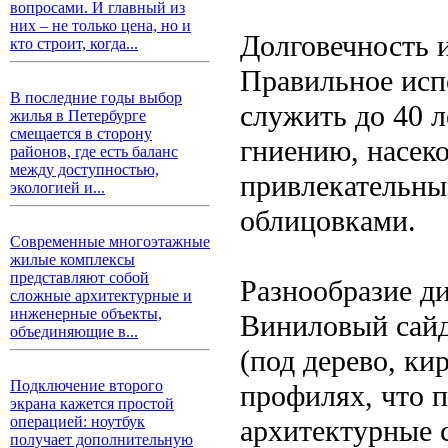
вопросами. И главный из
них – не только цена, но и
Долговечность 
кто строит, когда...
Правильное исп
В последние годы выбор
служить до 40 л
жилья в Петербурге
смещается в сторону
гниению, насеко
районов, где есть баланс
между доступностью,
привлекательны
экологией и...
облицовками.
Современные многоэтажные
жилые комплексы
представляют собой
Разнообразие ди
сложные архитектурные и
инженерные объекты,
Виниловый сайд
объединяющие в...
(под дерево, ки
Подключение второго
профилях, что п
экрана кажется простой
операцией: ноутбук
архитектурные 
получает дополнительную