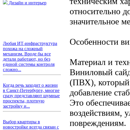
техническим ха
Дизайн и интерьер
относительно д
значительное м
Особенности ви
Любая ИТ-инфраструктура
похожа на сложный
механизм. Вроде бы все
детали работают, но без
Материал и тех
единой системы контроля
сложно...
Виниловый сайд
(ПВХ), который
Когда речь заходит о жизни
добавление стаб
в Санкт-Петербурге, многие
сразу представляют шумные
Это обеспечива
проспекты, плотную
застройку и...
воздействиям, 
повреждениям.
Выбор квартиры в
новостройке всегда связан с