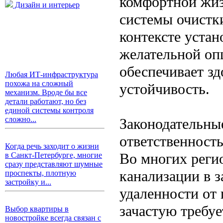
комфортной жиз
Дизайн и интерьер
системы очистк
контексте устан
желательной оп
обеспечивает зд
Любая ИТ-инфраструктура
похожа на сложный
устойчивость.
механизм. Вроде бы все
детали работают, но без
единой системы контроля
сложно...
Законодательны
ответственност
Когда речь заходит о жизни
Во многих реги
в Санкт-Петербурге, многие
сразу представляют шумные
канализации в 
проспекты, плотную
застройку и...
удаленности от 
зачастую требу
Выбор квартиры в
новостройке всегда связан с