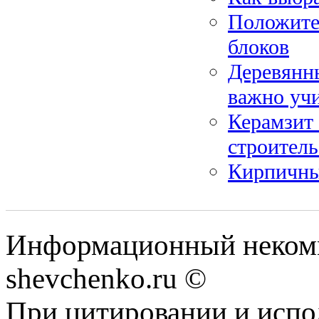
Положите
блоков
Деревянны
важно уч
Керамзит 
строитель
Кирпичные
Информационный некомм
shevchenko.ru ©
При цитировании и испо