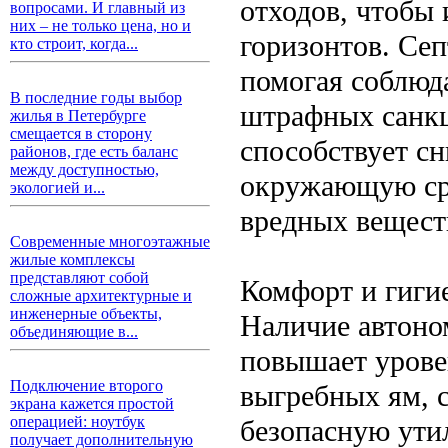
отходов, чтобы
вопросами. И главный из
них – не только цена, но и
горизонтов. Сеп
кто строит, когда...
помогая соблюд
В последние годы выбор
штрафных санкц
жилья в Петербурге
смещается в сторону
способствует с
районов, где есть баланс
между доступностью,
окружающую сре
экологией и...
вредных вещест
Современные многоэтажные
жилые комплексы
представляют собой
Комфорт и гиги
сложные архитектурные и
инженерные объекты,
Наличие автоно
объединяющие в...
повышает урове
Подключение второго
выгребных ям, 
экрана кажется простой
операцией: ноутбук
безопасную ути
получает дополнительную