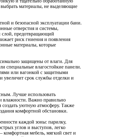
остойкую и тщательно обработанную
о выбрать материалы, не выделяющие
ной и безопасной эксплуатации бани.
нные отверстия и системы,
й слой, предотвращающий
нижает риск гниения и появления
онные материалы, которые
симально защищены от влаги. Для
ли специальные влагостойкие панели.
лями или вагонкой с защитными
и увеличит срок службы отделки и
сным. Лучше использовать
и влажности. Важно правильно
и создать уютную атмосферу. Также
оздания комфортной обстановки.
енности каждой зоны: парилку,
острых углов и выступов, легко
 комфортная мебель, мягкий свет и