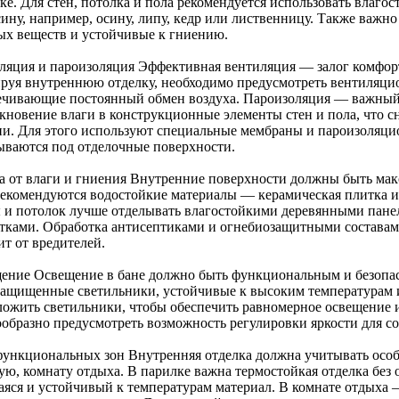
ике. Для стен, потолка и пола рекомендуется использовать влаг
сину, например, осину, липу, кедр или лиственницу. Также важн
ых веществ и устойчивые к гниению.
ляция и пароизоляция Эффективная вентиляция — залог комфорт
руя внутреннюю отделку, необходимо предусмотреть вентиляцио
ечивающие постоянный обмен воздуха. Пароизоляция — важны
кновение влаги в конструкционные элементы стен и пола, что с
ни. Для этого используют специальные мембраны и пароизоляци
ываются под отделочные поверхности.
а от влаги и гниения Внутренние поверхности должны быть мак
рекомендуются водостойкие материалы — керамическая плитка и
 и потолок лучше отделывать влагостойкими деревянными пане
тками. Обработка антисептиками и огнебиозащитными составам
ит от вредителей.
ение Освещение в бане должно быть функциональным и безопа
защищенные светильники, устойчивые к высоким температурам 
ложить светильники, чтобы обеспечить равномерное освещение 
ообразно предусмотреть возможность регулировки яркости для с
функциональных зон Внутренняя отделка должна учитывать особ
ую, комнату отдыха. В парилке важна термостойкая отделка без 
яся и устойчивый к температурам материал. В комнате отдыха —