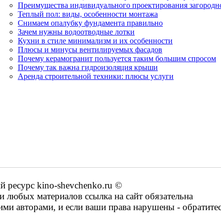
Преимущества индивидуального проектирования загородн
Теплый пол: виды, особенности монтажа
Снимаем опалубку фундамента правильно
Зачем нужны водоотводные лотки
Кухни в стиле минимализм и их особенности
Плюсы и минусы вентилируемых фасадов
Почему керамогранит пользуется таким большим спросом
Почему так важна гидроизоляция крыши
Аренда строительной техники: плюсы услуги
ресурс kino-shevchenko.ru ©
 любых материалов ссылка на сайт обязательна
ими авторами, и если ваши права нарушены - обратите