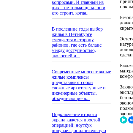
прият
вопросами. И главный из
покры
них – не только цена, но и
кто строит, когда...
Безоп
должн
скрыт
В последние годы выбор
жилья в Петербурге
Эстет
смещается в сторону
натур
районов, где есть баланс
допол
между доступностью,
сдела
экологией и...
Бюдже
матер
Современные многоэтажные
комфо
жилые комплексы
представляют собой
Заклю
сложные архитектурные и
экспл
инженерные объекты,
безоп
объединяющие в...
эконом
подхо
здоров
Подключение второго
экрана кажется простой
операцией: ноутбук
получает дополнительную