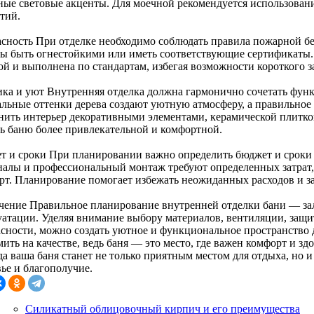
ные световые акценты. Для моечной рекомендуется использован
тий.
асность При отделке необходимо соблюдать правила пожарной б
ы быть огнестойкими или иметь соответствующие сертификаты.
ой и выполнена по стандартам, избегая возможности короткого 
ика и уют Внутренняя отделка должна гармонично сочетать функ
альные оттенки дерева создают уютную атмосферу, а правильно
нить интерьер декоративными элементами, керамической плитко
ть баню более привлекательной и комфортной.
т и сроки При планировании важно определить бюджет и сроки
иалы и профессиональный монтаж требуют определенных затрат, 
рт. Планирование помогает избежать неожиданных расходов и з
чение Правильное планирование внутренней отделки бани — зал
уатации. Уделяя внимание выбору материалов, вентиляции, защи
асности, можно создать уютное и функциональное пространство д
ить на качестве, ведь баня — это место, где важен комфорт и зд
да ваша баня станет не только приятным местом для отдыха, но 
ье и благополучие.
Силикатный облицовочный кирпич и его преимущества