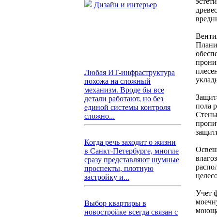
эстет
Дизайн и интерьер
древе
вредн
Венти
Плани
обесп
прони
плесе
Любая ИТ-инфраструктура
уклад
похожа на сложный
механизм. Вроде бы все
Защит
детали работают, но без
пола 
единой системы контроля
Стены
сложно...
пропи
защит
Когда речь заходит о жизни
Освещ
в Санкт-Петербурге, многие
влаго
сразу представляют шумные
распо
проспекты, плотную
целес
застройку и...
Учет 
моечн
Выбор квартиры в
моюща
новостройке всегда связан с