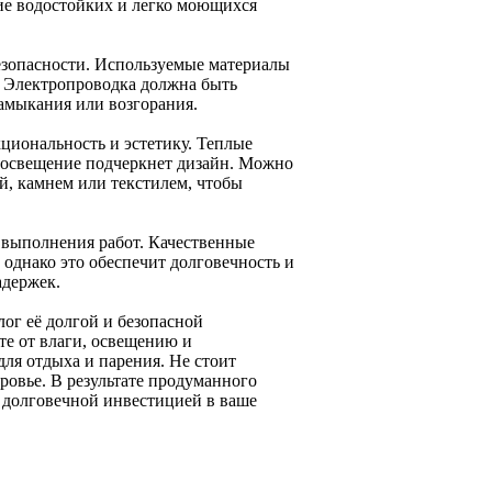
ие водостойких и легко моющихся
езопасности. Используемые материалы
 Электропроводка должна быть
замыкания или возгорания.
циональность и эстетику. Теплые
е освещение подчеркнет дизайн. Можно
й, камнем или текстилем, чтобы
 выполнения работ. Качественные
однако это обеспечит долговечность и
адержек.
ог её долгой и безопасной
те от влаги, освещению и
ля отдыха и парения. Не стоит
оровье. В результате продуманного
и долговечной инвестицией в ваше