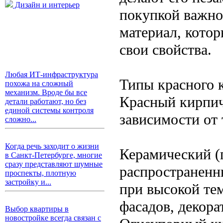
Дизайн и интерьер
покупкой важно
материал, кото
свои свойства.
Любая ИТ-инфраструктура
Типы красного 
похожа на сложный
механизм. Вроде бы все
Красный кирпич
детали работают, но без
единой системы контроля
зависимости от 
сложно...
Когда речь заходит о жизни
Керамический (
в Санкт-Петербурге, многие
сразу представляют шумные
распространенны
проспекты, плотную
застройку и...
при высокой тем
фасадов, декора
Выбор квартиры в
новостройке всегда связан с