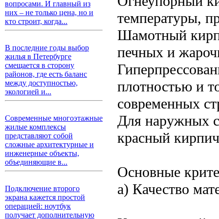
Огнеупорный к
вопросами. И главный из
них – не только цена, но и
температуры, пр
кто строит, когда...
Шамотный кирпи
В последние годы выбор
печных и жароч
жилья в Петербурге
Гиперпрессован
смещается в сторону
районов, где есть баланс
плотностью и т
между доступностью,
экологией и...
современных ст
Для наружных с
Современные многоэтажные
жилые комплексы
красный кирпич
представляют собой
сложные архитектурные и
инженерные объекты,
объединяющие в...
Основные крите
а) Качество мат
Подключение второго
экрана кажется простой
операцией: ноутбук
получает дополнительную