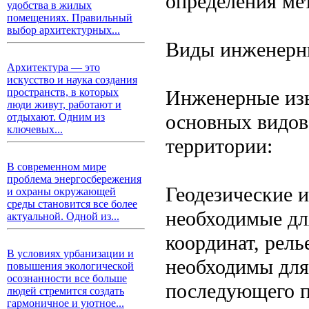
определения мет
удобства в жилых
помещениях. Правильный
выбор архитектурных...
Виды инженерн
Архитектура — это
искусство и наука создания
Инженерные изы
пространств, в которых
люди живут, работают и
основных видов,
отдыхают. Одним из
ключевых...
территории:
В современном мире
проблема энергосбережения
Геодезические 
и охраны окружающей
среды становится все более
необходимые дл
актуальной. Одной из...
координат, рель
В условиях урбанизации и
необходимы для
повышения экологической
осознанности все больше
последующего п
людей стремится создать
гармоничное и уютное...