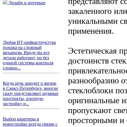
представляют с
Дизайн и интерьер
закаленного ил
уникальными св
применения.
Любая ИТ-инфраструктура
похожа на сложный
Эстетическая п
механизм. Вроде бы все
детали работают, но без
достоинств стек
единой системы контроля
сложно...
привлекательнос
разнообразию о
Когда речь заходит о жизни
стеклоблоки поз
в Санкт-Петербурге, многие
сразу представляют шумные
оригинальные и
проспекты, плотную
застройку и...
пропускают свет
просторными и 
Выбор квартиры в
новостройке всегда связан с