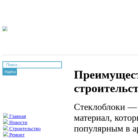
Преимущест
Найти
строительс
Стеклоблоки — 
материал, котор
Главная
Новости
популярным в а
Строительство
Ремонт