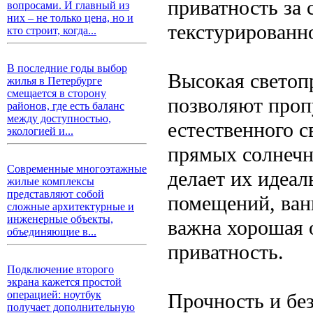
приватность за 
вопросами. И главный из
них – не только цена, но и
текстурированн
кто строит, когда...
В последние годы выбор
Высокая светоп
жилья в Петербурге
смещается в сторону
позволяют проп
районов, где есть баланс
между доступностью,
естественного с
экологией и...
прямых солнечн
Современные многоэтажные
делает их идеа
жилые комплексы
представляют собой
помещений, ванн
сложные архитектурные и
инженерные объекты,
важна хорошая 
объединяющие в...
приватность.
Подключение второго
экрана кажется простой
операцией: ноутбук
Прочность и бе
получает дополнительную