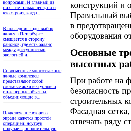
вопросами. И главный из
конструкций и 
них – не только цена, но и
Правильный выб
кто строит, когда...
в предотвращен
В последние годы выбор
оборудования о
жилья в Петербурге
смещается в сторону
районов, где есть баланс
Основные тре
между доступностью,
экологией и...
высотных ра
Современные многоэтажные
жилые комплексы
При работе на ф
представляют собой
сложные архитектурные и
безопасность пр
инженерные объекты,
объединяющие в...
строительных к
Фасадная сетка,
Подключение второго
экрана кажется простой
отвечать ряду с
операцией: ноутбук
получает дополнительную