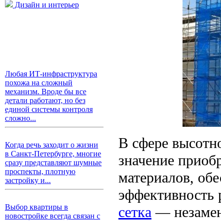
Дизайн и интерьер
Любая ИТ-инфраструктура
похожа на сложный
механизм. Вроде бы все
детали работают, но без
единой системы контроля
сложно...
В сфере высотно
Когда речь заходит о жизни
в Санкт-Петербурге, многие
значение приоб
сразу представляют шумные
проспекты, плотную
материалов, об
застройку и...
эффективность 
Выбор квартиры в
сетка
— незамен
новостройке всегда связан с