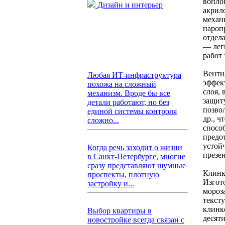
вопло
Дизайн и интерьер
акрил
механ
пароп
отдел
— лег
работ
Венти
Любая ИТ-инфраструктура
эффек
похожа на сложный
слоя,
механизм. Вроде бы все
защит
детали работают, но без
позво
единой системы контроля
др., 
сложно...
спосо
предо
устой
Когда речь заходит о жизни
презе
в Санкт-Петербурге, многие
сразу представляют шумные
Клинк
проспекты, плотную
Изгот
застройку и...
мороз
тексту
клинк
Выбор квартиры в
десят
новостройке всегда связан с