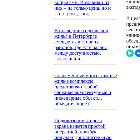
клинк
вопросами. И главный из
экспл
них – не только цена, но и
кто строит, когда...
В цел
предпо
венти
В последние годы выбор
клинк
жилья в Петербурге
обесп
смещается в сторону
незам
районов, где есть баланс
между доступностью,
экологией и...
Современные многоэтажные
жилые комплексы
представляют собой
сложные архитектурные и
инженерные объекты,
объединяющие в...
Подключение второго
экрана кажется простой
операцией: ноутбук
получает дополнительную