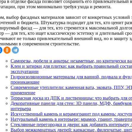
ера в отделке фасада позволяет сохранить его привлекательный 
уатации, при этом минимально требуя ухода и ремонта.
ом, выбор фасадных материалов зависит от конкретных условий
чтений и бюджета. Штукатурка подходит для тех, кто ценит разн
лируемый фасад — для тех, кто стремится к максимальной долго
ер — для тех, кто ищет классическую эстетику и длительный ср
ечивают не только привлекательный внешний вид, но и защиту зд
енимыми в современном строительстве.
Саморезы, дюбели и анкеры: незаметные, но критически 
Клеи и затирки для плитки: как выбрать правильный соста
эксплуатации
Гидроизоляционные материалы для ванной, подвала и фунд
проникающие
Современные утеплители: каменная вата, эковата, ППУ, 
применение
Террасная доска из ДПК и лиственницы: что выбрать для о
Декоративные панели для стен: 3D панели, МДФ, бамбуко
интерьера
Искусственный камень и керамогранит под камень: доступ
Натуральный камень в интерьере: мрамор, гранит, траверт
Стеклянные перегородки и двери: как добавить интерьеру л
Выбор межкомнатных дверей: каркасные, филенчатые, щи