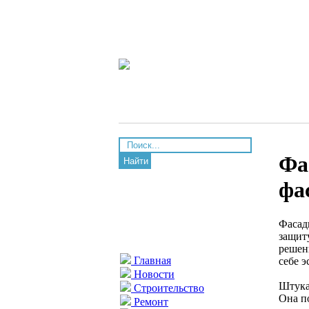
Фа
Найти
фа
Фасад
защит
решен
Главная
себе э
Новости
Штука
Строительство
Она п
Ремонт