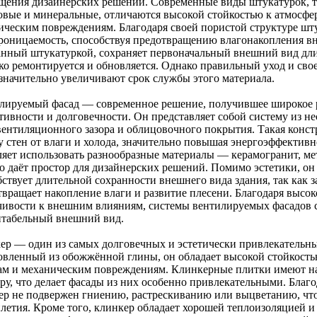
щения дизайнерских решений. Современные виды штукатурок, т
овые и минеральные, отличаются высокой стойкостью к атмосфе
ическим повреждениям. Благодаря своей пористой структуре шт
роницаемость, способствуя предотвращению влагонакопления внут
анный штукатуркой, сохраняет первоначальный внешний вид дли
ко ремонтируется и обновляется. Однако правильный уход и св
 значительно увеличивают срок службы этого материала.
лируемый фасад — современное решение, получившее широкое р
тивности и долговечности. Он представляет собой систему из н
 вентиляционного зазора и облицовочного покрытия. Такая конс
у стен от влаги и холода, значительно повышая энергоэффектив
ляет использовать разнообразные материалы — керамогранит, ме
что даёт простор для дизайнерских решений. Помимо эстетики, о
бствует длительной сохранности внешнего вида здания, так как 
твращает накопление влаги и развитие плесени. Благодаря высо
чивости к внешним влияниям, системы вентилируемых фасадов с
нтабельный внешний вид.
ер — один из самых долговечных и эстетически привлекательны
овленный из обожжённой глины, он обладает высокой стойкостью
ам и механическим повреждениям. Клинкерные плитки имеют н
ру, что делает фасады из них особенно привлекательными. Благо
ер не подвержен гниению, растрескиванию или выцветанию, что 
илетия. Кроме того, клинкер обладает хорошей теплоизоляцией 