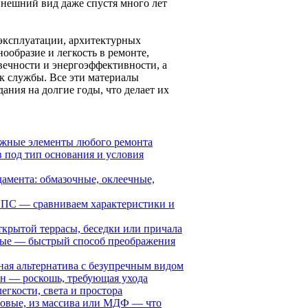
внешний вид даже спустя много лет
 эксплуатации, архитектурных
ообразие и легкость в ремонте,
вечности и энергоэффективности, а
ок службы. Все эти материалы
ания на долгие годы, что делает их
важные элементы любого ремонта
в под тип основания и условия
амента: обмазочные, оклеечные,
ЭППС — сравниваем характеристики и
ткрытой террасы, беседки или причала
вые — быстрый способ преображения
ная альтернатива с безупречным видом
ин — роскошь, требующая ухода
егкости, света и простора
товые, из массива или МДФ — что