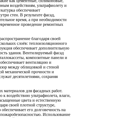
акие как цементные, силиконовые,
рным воздействиям, ультрафиолету и
укатурка обеспечивает
ри стен. В результате фасад,
тельное время, а при необходимости
оевременное проведение ремонтных
аспространение благодаря своей
ескольких слоёв: теплоизоляционного
трукция обеспечивает дополнительную
ность здания. Вентилируемый фасад
таллокассеты, композитные панели и
н обеспечивает вентиляцию и
зазор между облицовкой и стеной
кой механической прочности и
лужат десятилетиями, сохраняя
х материалов для фасадных работ.
 к воздействию ультрафиолета, влаги,
асыщенные цвета и естественную
даря своей плотной структуре,
обеспечивает его долговечность на
и пожаробезопасностью. Использование