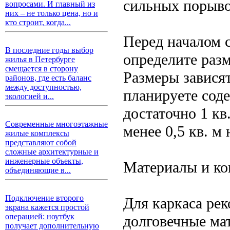
сильных порыво
вопросами. И главный из
них – не только цена, но и
кто строит, когда...
Перед началом 
В последние годы выбор
определите разм
жилья в Петербурге
смещается в сторону
Размеры завися
районов, где есть баланс
между доступностью,
планируете сод
экологией и...
достаточно 1 кв
Современные многоэтажные
менее 0,5 кв. м
жилые комплексы
представляют собой
сложные архитектурные и
инженерные объекты,
Материалы и ко
объединяющие в...
Подключение второго
Для каркаса ре
экрана кажется простой
операцией: ноутбук
долговечные ма
получает дополнительную