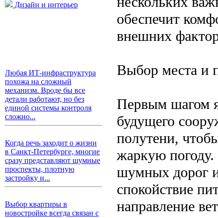
нескольких важ
Дизайн и интерьер
обеспечит комф
внешних фактор
Выбор места и 
Любая ИТ-инфраструктура
похожа на сложный
механизм. Вроде бы все
детали работают, но без
Первым шагом я
единой системы контроля
сложно...
будущего соору
полутени, чтоб
Когда речь заходит о жизни
жаркую погоду.
в Санкт-Петербурге, многие
сразу представляют шумные
шумных дорог и
проспекты, плотную
застройку и...
спокойствие пи
направление ве
Выбор квартиры в
новостройке всегда связан с