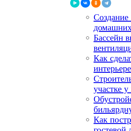
Создание 
домашних
Бассейн в
вентиляц
Как сдела
интерьере
Строитель
участке у
Обустройс
бильярдн
Как постр
гостевой 