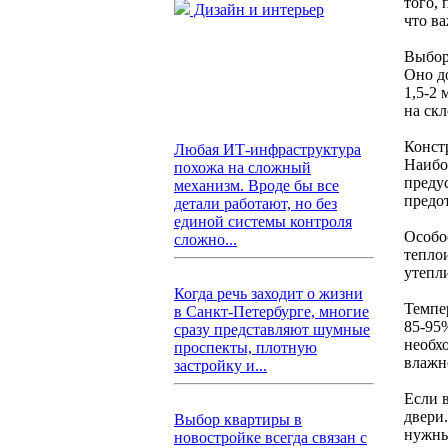
того,
Дизайн и интерьер
что ва
Выбор
Оно до
1,5-2
на ск
Конст
Любая ИТ-инфраструктура
Наибо
похожа на сложный
предус
механизм. Вроде бы все
предо
детали работают, но без
единой системы контроля
Особо
сложно...
тепло
утепл
Когда речь заходит о жизни
Темпе
в Санкт-Петербурге, многие
85-95
сразу представляют шумные
необх
проспекты, плотную
влажн
застройку и...
Если 
двери
Выбор квартиры в
нужны
новостройке всегда связан с