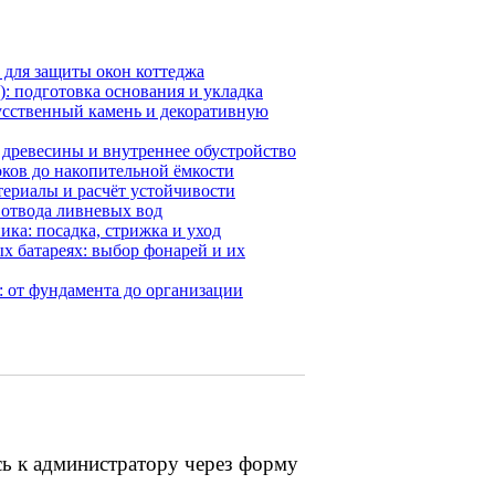
 для защиты окон коттеджа
): подготовка основания и укладка
усственный камень и декоративную
 древесины и внутреннее обустройство
ков до накопительной ёмкости
териалы и расчёт устойчивости
 отвода ливневых вод
ка: посадка, стрижка и уход
х батареях: выбор фонарей и их
: от фундамента до организации
сь к администратору через форму