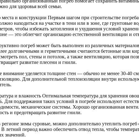
 правильно организованный погреб помогает сохранить витамины
жно для здоровья всей семьи.
 места и конструкции Первым шагом при строительстве погреба 
лжно находиться на участке в тени или в зоне, где грунтовые в
 метров, чтобы избежать затопления и ухудшения условий хранен
лоне — это облегчит организацию естественной вентиляции и от
руктивно погреб может быть выполнен из различных материалов: 
лее долговечными и герметичными считаются бетонные или ки
мотреть пол, стены и потолок, а также вентиляцию, которая поз
твращает развитие плесени и гнили.
е внимание уделяется толщине стен — обычно не менее 30-40 с
изоляцию. Для дополнительной теплоизоляции внутри использу
итель.
ратура и влажность Оптимальная температура для хранения ов
%. Для поддержания таких условий в погребе используют естест
одимости, механические системы. Хорошо организованная венти
ость и предотвращать развитие гнили.
в регионе зимы суровые, можно дополнительно утеплить погреб
. В летний период важно обеспечить отвод тепла, чтобы темпер
х значений.