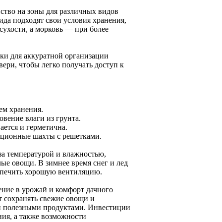
ство на зоны для различных видов
ида подходят свои условия хранения,
сухости, а морковь — при более
ки для аккуратной организации
вери, чтобы легко получать доступ к
ем хранения.
вение влаги из грунта.
ается и герметична.
ляционные шахты с решетками.
за температурой и влажностью,
ые овощи. В зимнее время снег и лед
спечить хорошую вентиляцию.
ение в урожай и комфорт дачного
т сохранять свежие овощи и
 и полезными продуктами. Инвестиции
ния, а также возможности