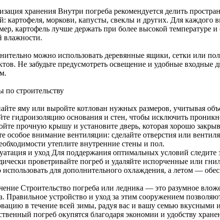
изация хранения Внутри погреба рекомендуется делить простран
: картофеля, моркови, капусты, свеклы и других. Для каждого в
мер, картофель лучше держать при более высокой температуре и 
й влажности.
нительно можно использовать деревянные ящики, сетки или пол
ктов. Не забудьте предусмотреть освещение и удобные входные д
м.
ы по строительству
айте яму или выройте котлован нужных размеров, учитывая объ
йте гидроизоляцию основания и стен, чтобы исключить проникно
ойте прочную крышу и установите дверь, которая хорошо закрыв
те особое внимание вентиляции: сделайте отверстия или венти
еобходимости утеплите внутренние стены и пол.
уатация и уход Для поддержания оптимальных условий следите 
дически проветривайте погреб и удаляйте испорченные или гнил
 использовать для дополнительного охлаждения, а летом — обе
чение Строительство погреба или ледника — это разумное влож
а. Правильное устройство и уход за этим сооружением позволяю
рвацию в течение всей зимы, радуя вас и вашу семью вкусными
ественный погреб окупятся благодаря экономии и удобству хране