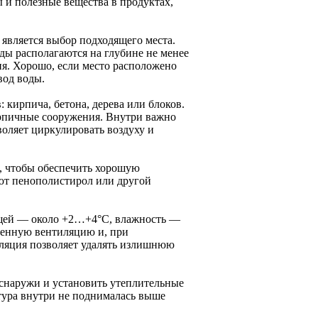
 и полезные вещества в продуктах,
является выбор подходящего места.
оды располагаются на глубине не менее
ия. Хорошо, если место расположено
вод воды.
кирпича, бетона, дерева или блоков.
рпичные сооружения. Внутри важно
воляет циркулировать воздуху и
м, чтобы обеспечить хорошую
ют пенополистирол или другой
ощей — около +2…+4°C, влажность —
венную вентиляцию и, при
ляция позволяет удалять излишнюю
 снаружи и установить утеплительные
атура внутри не поднималась выше