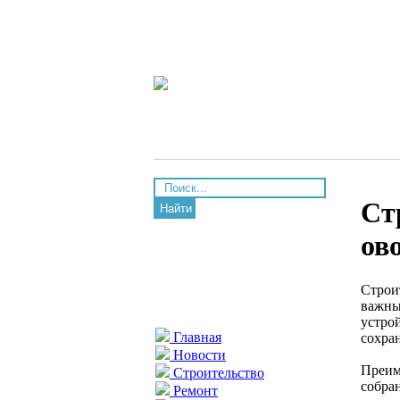
Ст
Найти
ов
Строи
важны
устро
Главная
сохра
Новости
Преим
Строительство
собра
Ремонт