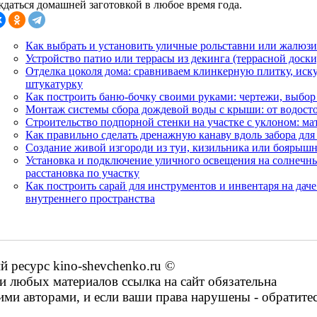
ждаться домашней заготовкой в любое время года.
Как выбрать и установить уличные рольставни или жалюзи
Устройство патио или террасы из декинга (террасной доски
Отделка цоколя дома: сравниваем клинкерную плитку, иск
штукатурку
Как построить баню-бочку своими руками: чертежи, выбор
Монтаж системы сбора дождевой воды с крыши: от водосто
Строительство подпорной стенки на участке с уклоном: ма
Как правильно сделать дренажную канаву вдоль забора для
Создание живой изгороди из туи, кизильника или боярышни
Установка и подключение уличного освещения на солнечны
расстановка по участку
Как построить сарай для инструментов и инвентаря на даче
внутреннего пространства
ресурс kino-shevchenko.ru ©
 любых материалов ссылка на сайт обязательна
ими авторами, и если ваши права нарушены - обратите