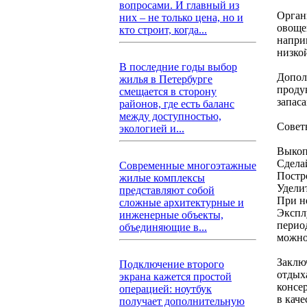
вопросами. И главный из
Орган
них – не только цена, но и
овощей
кто строит, когда...
напри
низко
В последние годы выбор
Допол
жилья в Петербурге
проду
смещается в сторону
запаса
районов, где есть баланс
между доступностью,
Совет
экологией и...
Выкоп
Сдела
Современные многоэтажные
Постр
жилые комплексы
Удели
представляют собой
При н
сложные архитектурные и
Экспл
инженерные объекты,
перио
объединяющие в...
можно
Заклю
Подключение второго
отдых
экрана кажется простой
консе
операцией: ноутбук
в кач
получает дополнительную