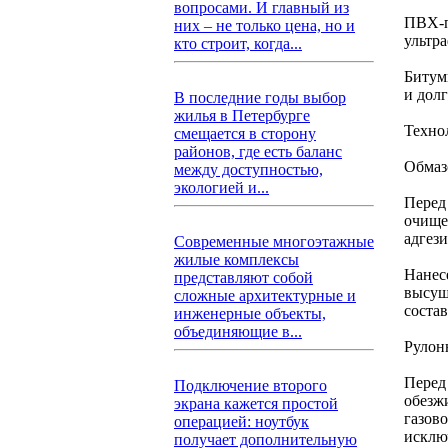
вопросами. И главный из
ПВХ-п
них – не только цена, но и
ультр
кто строит, когда...
Битум
и долг
В последние годы выбор
жилья в Петербурге
Техно
смещается в сторону
районов, где есть баланс
Обмаз
между доступностью,
экологией и...
Перед
очище
адгез
Современные многоэтажные
жилые комплексы
Нанес
представляют собой
высуш
сложные архитектурные и
соста
инженерные объекты,
объединяющие в...
Рулон
Перед
Подключение второго
обезж
экрана кажется простой
газов
операцией: ноутбук
исклю
получает дополнительную