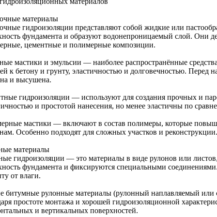
гидроизоляционных материалов
очные материалы
очные гидроизоляции представляют собой жидкие или пастообра
хность фундамента и образуют водонепроницаемый слой. Они де
ерные, цементные и полимерные композиции.
ные мастики и эмульсии — наиболее распространённые средств
ией к бетону и грунту, эластичностью и долговечностью. Перед 
на и высушена.
тные гидроизоляции — используют для создания прочных и па
гичностью и простотой нанесения, но менее эластичны по срав
ерные мастики — включают в состав полимеры, которые повыша
нам. Особенно подходят для сложных участков и реконструкции
ные материалы
ные гидроизоляции — это материалы в виде рулонов или листов
хность фундамента и фиксируются специальными соединениями
ту от влаги.
е битумные рулонные материалы (рулонный наплавляемый или
даря простоте монтажа и хорошей гидроизоляционной характерис
онтальных и вертикальных поверхностей.