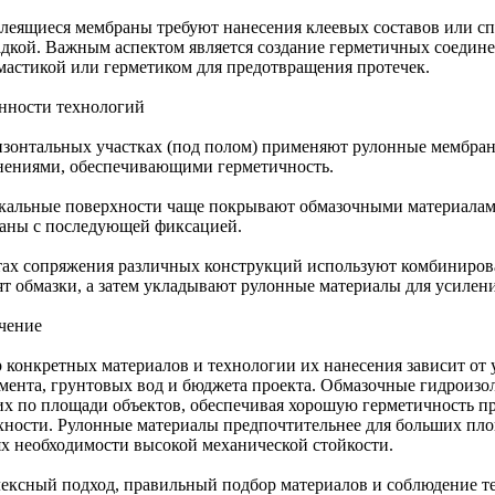
леящиеся мембраны требуют нанесения клеевых составов или сп
адкой. Важным аспектом является создание герметичных соедин
мастикой или герметиком для предотвращения протечек.
нности технологий
изонтальных участках (под полом) применяют рулонные мембра
нениями, обеспечивающими герметичность.
кальные поверхности чаще покрывают обмазочными материала
аны с последующей фиксацией.
тах сопряжения различных конструкций используют комбиниров
ят обмазки, а затем укладывают рулонные материалы для усилен
чение
 конкретных материалов и технологии их нанесения зависит от 
мента, грунтовых вод и бюджета проекта. Обмазочные гидроизо
их по площади объектов, обеспечивая хорошую герметичность п
хности. Рулонные материалы предпочтительнее для больших пло
ях необходимости высокой механической стойкости.
ексный подход, правильный подбор материалов и соблюдение т