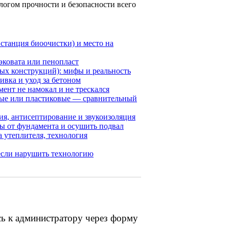
алогом прочности и безопасности всего
 станция биоочистки) и место на
 эковата или пенопласт
ых конструкций): мифы и реальность
ивка и уход за бетоном
мент не намокал и не трескался
вые или пластиковые — сравнительный
ия, антисептирование и звукоизоляция
ды от фундамента и осушить подвал
 утеплителя, технология
 если нарушить технологию
сь к администратору через форму