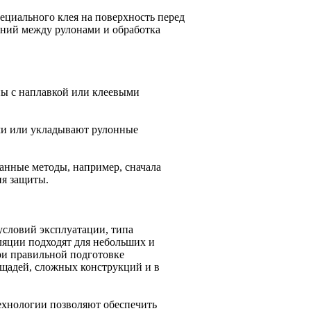
ециального клея на поверхность перед
ений между рулонами и обработка
ны с наплавкой или клеевыми
ми или укладывают рулонные
анные методы, например, сначала
ия защиты.
условий эксплуатации, типа
ляции подходят для небольших и
ри правильной подготовке
щадей, сложных конструкций и в
ехнологии позволяют обеспечить