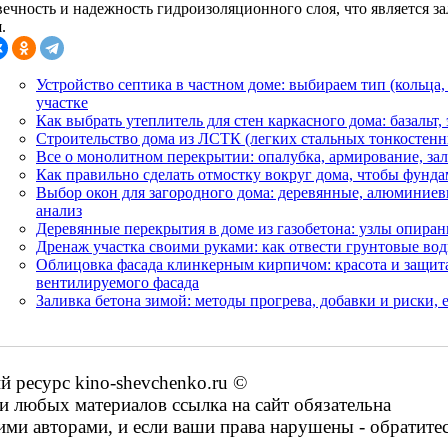
вечность и надежность гидроизоляционного слоя, что является з
.
Устройство септика в частном доме: выбираем тип (кольца,
участке
Как выбрать утеплитель для стен каркасного дома: базальт,
Строительство дома из ЛСТК (легких стальных тонкостенн
Все о монолитном перекрытии: опалубка, армирование, зал
Как правильно сделать отмостку вокруг дома, чтобы фунда
Выбор окон для загородного дома: деревянные, алюминие
анализ
Деревянные перекрытия в доме из газобетона: узлы опиран
Дренаж участка своими руками: как отвести грунтовые во
Облицовка фасада клинкерным кирпичом: красота и защита
вентилируемого фасада
Заливка бетона зимой: методы прогрева, добавки и риски,
ресурс kino-shevchenko.ru ©
 любых материалов ссылка на сайт обязательна
ими авторами, и если ваши права нарушены - обратите