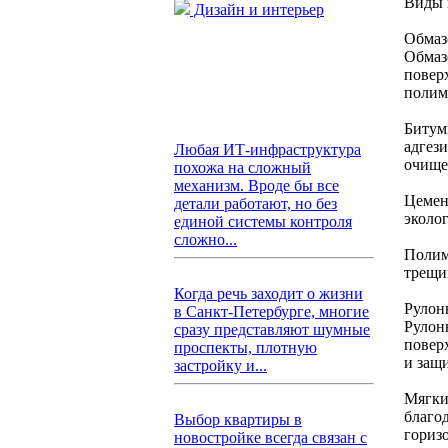
Виды 
Дизайн и интерьер
Обмаз
Обмаз
повер
полим
Битум
адгез
Любая ИТ-инфраструктура
очище
похожа на сложный
механизм. Вроде бы все
Цемен
детали работают, но без
эколо
единой системы контроля
сложно...
Полим
трещи
Когда речь заходит о жизни
Рулон
в Санкт-Петербурге, многие
Рулон
сразу представляют шумные
повер
проспекты, плотную
и защи
застройку и...
Мягки
благо
Выбор квартиры в
гориз
новостройке всегда связан с