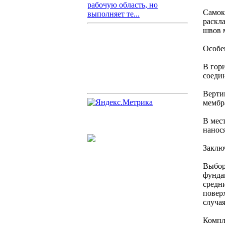
рабочую область, но
Самок
выполняет те...
раскл
швов 
Особе
В гор
соеди
Верти
мембр
В мес
нанос
Заклю
Выбор
фунда
средн
повер
случа
Компл