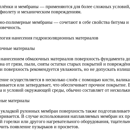
лёнки и мембраны — применяются для более сложных условий,
афиолету и механическим повреждениям.
но-полимерные мембраны — сочетают в себе свойства битума и 
овечность.
логия нанесения гидроизоляционных материалов
очные материалы
 нанесением обмазочных материалов поверхность фундамента до
на от грязи, пыли, сняты остатки старых покрытий и повреждё
ии поверхность рекомендуется увлажнить, но не допускать изли
ение осуществляется в несколько слоёв с помощью кисти, валик
ивается или затвердевает, что обеспечивает прочное покрытие. 
ва и условий окружающей среды, обычно составляет от нескольки
ные материалы
 укладкой рулонных мембран поверхность также подготавливаетс
иривается. В случае использования наплавляемых мембран их п
ой горелки или другого нагревательного оборудования, тщатель
чить появление пузырьков и просветов.