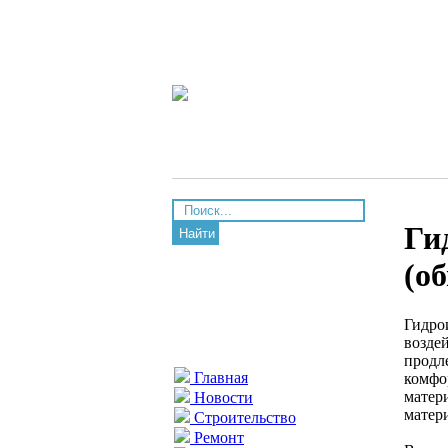
Ги
Найти
(о
Гидро
возде
продл
Главная
комфо
матер
Новости
матер
Строительство
Ремонт