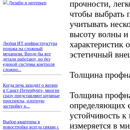
прочности, легк
Дизайн и интерьер
чтобы выбрать 
учитывать неск
высоту волны и
характеристик 
Любая ИТ-инфраструктура
похожа на сложный
эстетичный вне
механизм. Вроде бы все
детали работают, но без
единой системы контроля
сложно...
Толщина профн
Когда речь заходит о жизни
в Санкт-Петербурге, многие
Толщина профна
сразу представляют шумные
проспекты, плотную
определяющих е
застройку и...
устойчивость к
Выбор квартиры в
измеряется в ми
новостройке всегда связан с