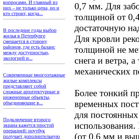
вопросами. И главный из
0,7 мм. Для за
них – не только цена, но и
кто строит, когда...
толщиной от 0,4
достаточную на
В последние годы выбор
жилья в Петербурге
Для кровли рек
смещается в сторону
толщиной не ме
районов, где есть баланс
между доступностью,
снега и ветра, 
экологией и...
механических п
Современные многоэтажные
жилые комплексы
представляют собой
Более тонкий пр
сложные архитектурные и
инженерные объекты,
временных пост
объединяющие в...
для постоянных
Подключение второго
использования. 
экрана кажется простой
операцией: ноутбук
(от 0,6 мм и вы
получает дополнительную