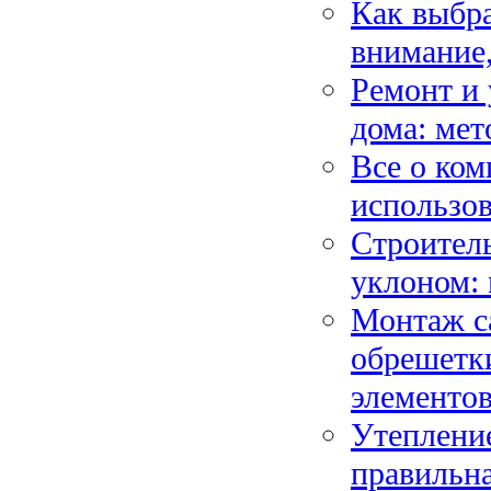
Как выбра
внимание,
Ремонт и 
дома: мет
Все о ком
использов
Строитель
уклоном:
Монтаж са
обрешетки
элементо
Утепление
правильна