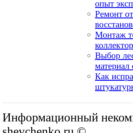
опыт экс
Ремонт от
восстано
Монтаж те
коллектор
Выбор лес
материал 
Как испра
штукатур
Информационный некомм
shevchenko.ru ©