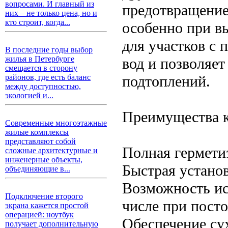
вопросами. И главный из
предотвращение
них – не только цена, но и
кто строит, когда...
особенно при в
для участков с
В последние годы выбор
жилья в Петербурге
вод и позволяе
смещается в сторону
подтоплений.
районов, где есть баланс
между доступностью,
экологией и...
Преимущества к
Современные многоэтажные
жилые комплексы
представляют собой
Полная герметиз
сложные архитектурные и
инженерные объекты,
Быстрая устано
объединяющие в...
Возможность ис
Подключение второго
числе при пост
экрана кажется простой
операцией: ноутбук
Обеспечение сух
получает дополнительную