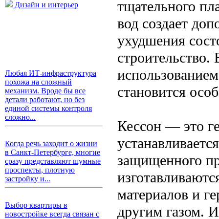
тщательного пл
Дизайн и интерьер
вод создает доп
ухудшения сост
строительство.
использованием
Любая ИТ-инфраструктура
похожа на сложный
становится осо
механизм. Вроде бы все
детали работают, но без
единой системы контроля
сложно...
Кессон — это г
устанавливается
Когда речь заходит о жизни
в Санкт-Петербурге, многие
защищенного пр
сразу представляют шумные
проспекты, плотную
изготавливаются
застройку и...
материалов и г
Выбор квартиры в
другим газом. 
новостройке всегда связан с