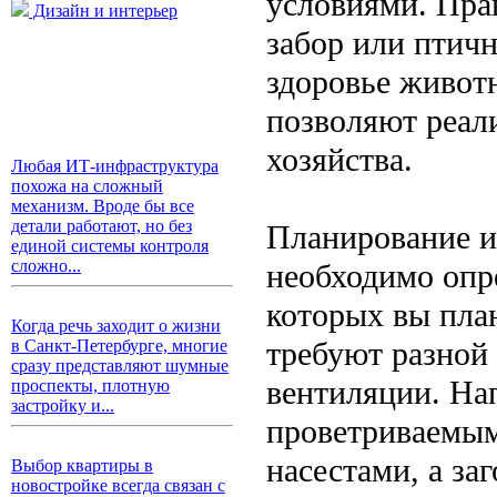
условиями. Пра
Дизайн и интерьер
забор или птичн
здоровье животн
позволяют реали
хозяйства.
Любая ИТ-инфраструктура
похожа на сложный
механизм. Вроде бы все
детали работают, но без
Планирование и
единой системы контроля
сложно...
необходимо опр
которых вы пла
Когда речь заходит о жизни
требуют разной
в Санкт-Петербурге, многие
сразу представляют шумные
вентиляции. На
проспекты, плотную
застройку и...
проветриваемым
насестами, а за
Выбор квартиры в
новостройке всегда связан с