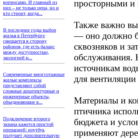
просторными и 
вопросами. И главный из
них – не только цена, но и
кто строит, когда...
Также важно вы
В последние годы выбор
— оно должно б
жилья в Петербурге
смещается в сторону
сквозняков и за
районов, где есть баланс
между доступностью,
обслуживания. Н
экологией и...
источникам воды
Современные многоэтажные
для вентиляции
жилые комплексы
представляют собой
сложные архитектурные и
инженерные объекты,
Материалы и ко
объединяющие в...
птичника испол
Подключение второго
бюджета и усло
экрана кажется простой
операцией: ноутбук
применяют дере
получает дополнительную