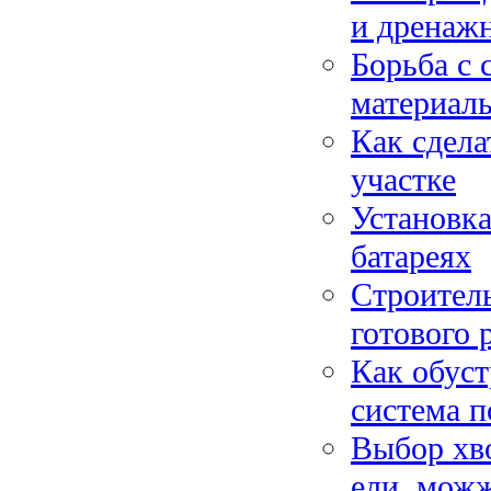
и дренаж
Борьба с 
материал
Как сдела
участке
Установка
батареях
Строител
готового 
Как обуст
система п
Выбор хво
ели, мож