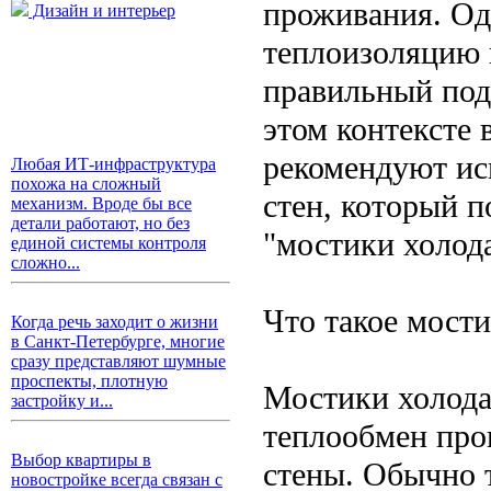
проживания. Од
Дизайн и интерьер
теплоизоляцию 
правильный под
этом контексте 
рекомендуют ис
Любая ИТ-инфраструктура
похожа на сложный
стен, который 
механизм. Вроде бы все
детали работают, но без
"мостики холода
единой системы контроля
сложно...
Что такое мост
Когда речь заходит о жизни
в Санкт-Петербурге, многие
сразу представляют шумные
проспекты, плотную
Мостики холода 
застройку и...
теплообмен прои
Выбор квартиры в
стены. Обычно 
новостройке всегда связан с