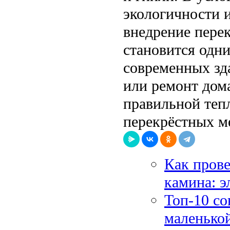
экологичности 
внедрение пере
становится одн
современных зд
или ремонт дома
правильной теп
перекрёстных м
Как прове
камина: э
Топ-10 с
маленькой