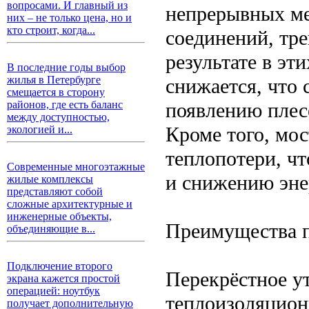
вопросами. И главный из
непрерывных ме
них – не только цена, но и
кто строит, когда...
соединений, тр
результате в эт
В последние годы выбор
жилья в Петербурге
снижается, что 
смещается в сторону
появлению плес
районов, где есть баланс
между доступностью,
Кроме того, мо
экологией и...
теплопотери, чт
Современные многоэтажные
и снижению эне
жилые комплексы
представляют собой
сложные архитектурные и
инженерные объекты,
Преимущества п
объединяющие в...
Подключение второго
Перекрёстное у
экрана кажется простой
операцией: ноутбук
теплоизоляционн
получает дополнительную